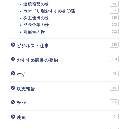
連続増配の株
79
カテゴリ別おすすめ株◯選
42
株主優待の株
139
成長企業の株
283
高配当の株
282
138
ビジネス・仕事
124
おすすめ読書の要約
44
生活
カテゴリ別おすすめ株◯
選
19
収支報告
株式投資・金融知識
155
学び
おすすめ読書の要約
9
映画