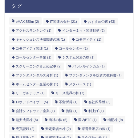
タグ
eMAXISSlim
(2)
IT関連の会社
(21)
おすすめ◯選
(43)
アクセスランキング
(1)
インターネット関連銘柄
(2)
キャッシュレス決済関連の株
(1)
コモディティ
(1)
コモディティ関連
(1)
コールセンター
(1)
コールセンター事業
(1)
システム関連の株
(1)
スクリーニングまとめ記事
(2)
パラレルインカム
(1)
ファンダメンタルズ分析
(1)
ファンダメンタル投資の教科書
(1)
ホームセンター企業の株
(1)
メタバース
(1)
リーガルテック
(1)
リース業界の株
(7)
ロボアドバイザー
(5)
不労所得
(1)
会社四季報
(3)
会計ソフトウェア企業
(1)
債権
(1)
利上げ
(1)
割安成長株
(8)
商社の株
(5)
国内ETF
(1)
増配株
(9)
売買記録
(2)
安定業績の株
(2)
家電量販店の株
(1)
損益報告
(2)
海運関連の株
(1)
生命保険の株
(1)