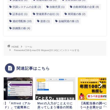
空調システムの企業
(2)
自動売買
(1)
自動車関連の企業
(8)
証券会社
(1)
警備業界の会社
(1)
車関連の株
(2)
連続増配株
(10)
道徳
(1)
金融関連の株
(2)
鉄鋼業の株
(4)
HOME
ツール
FireworksCS6をmacOS Mojave(10.14)にインストールする
関連記事はこちら
ル
ツール
株式投資・金融知識
ac】「Alfred（アル
Macの入力がことえりに
【高配当株の調べ方
レッド）」で超簡単に
戻ってしまう場合の対処
うべき企業かは「マ