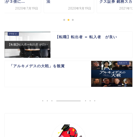
性が３倍に...
法
クス証券 銘柄スカウタ
2020年7月19日
2020年9月19日
2021年12
【転職】転出者 ＝ 転入者 が良い
「アルキメデスの大戦」を観賞