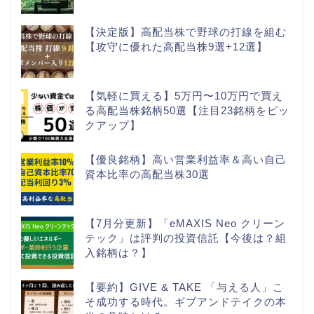
【決定版】高配当株で野球の打線を組む
【攻守に優れた高配当株9選+12選】
【気軽に買える】5万円〜10万円で買え
る高配当株銘柄50選【注目23銘柄をピッ
クアップ】
【優良銘柄】高い営業利益率＆高い自己
資本比率の高配当株30選
【7月分更新】「eMAXIS Neo クリーン
テック」は評判の投資信託【今後は？組
入銘柄は？】
【要約】GIVE & TAKE 「与える人」こ
そ成功する時代。ギブアンドテイクの本