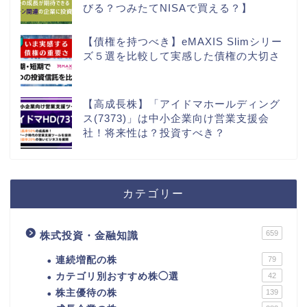
びる？つみたてNISAで買える？】
【債権を持つべき】eMAXIS Slimシリー
ズ５選を比較して実感した債権の大切さ
【高成長株】「アイドマホールディング
ス(7373)」は中小企業向け営業支援会
社！将来性は？投資すべき？
カテゴリー
659
株式投資・金融知識
連続増配の株
79
カテゴリ別おすすめ株◯選
42
株主優待の株
139