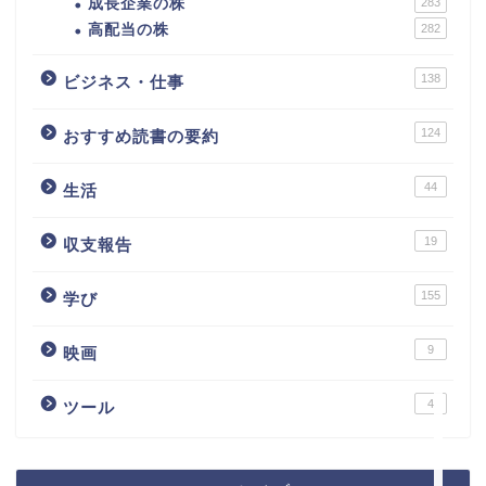
成長企業の株
283
高配当の株
282
138
ビジネス・仕事
124
おすすめ読書の要約
44
生活
カテゴリ別おすすめ株◯
選
19
収支報告
株式投資・金融知識
155
学び
9
おすすめ読書の要約
映画
4
ツール
ビジネス・仕事