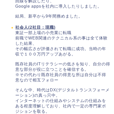
回線を解説したり、
Google appsを社内に導入したりしました。
結局、新卒から9年間務めました。
社会人(2社目：現職)
東証一部上場の小売業に転職
前職でWEB関連のテクニカル系の事は全て体験
した結果、
その幅広さが評価されて転職に成功。当時の年
収で１００万円アップあがる。
既存社員のITリテラシーの低さを知り、自分の得
意な部分が役に立つことを確信する。
※その代わり既存社員の得意な所は自分は不得
意なので相互フォロー
そんな中、時代はDX(デジタルトランスフォーメ
ーション)の真っ只中。
インターネットの仕組みやシステムの仕組みを
ある程度理解しており、社内で一定の専門家ポ
ジションを取る。