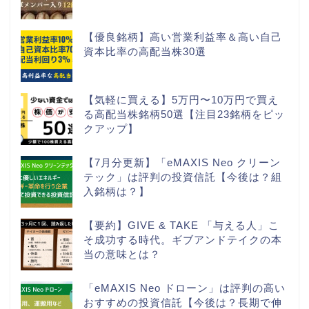
【優良銘柄】高い営業利益率＆高い自己
資本比率の高配当株30選
【気軽に買える】5万円〜10万円で買え
る高配当株銘柄50選【注目23銘柄をピッ
クアップ】
【7月分更新】「eMAXIS Neo クリーン
テック」は評判の投資信託【今後は？組
入銘柄は？】
【要約】GIVE & TAKE 「与える人」こ
そ成功する時代。ギブアンドテイクの本
当の意味とは？
「eMAXIS Neo ドローン」は評判の高い
おすすめの投資信託【今後は？長期で伸