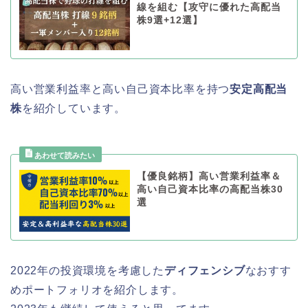
線を組む【攻守に優れた高配当
株9選+12選】
高い営業利益率と高い自己資本比率を持つ
安定高配当
株
を紹介しています。
【優良銘柄】高い営業利益率＆
高い自己資本比率の高配当株30
選
2022年の投資環境を考慮した
ディフェンシブ
なおすす
めポートフォリオを紹介します。