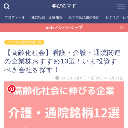
学びのマド
プロフィール
株式投資・金融知識
おすすめ読書の要約
ビジネス・仕
noteメンバーシップ
カテゴリ別おすすめ株◯選
【高齢化社会】看護・介護・通院関連
の企業株おすすめ13選！いま投資す
べき会社を探す！
2022年3月6日
/
2023年6月11日