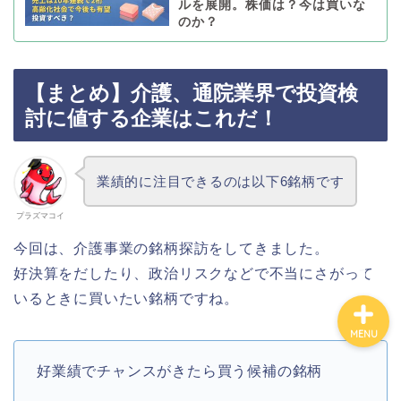
ルを展開。株価は？今は買いな
のか？
カテゴリ別おすすめ株◯
選
【まとめ】介護、通院業界で投資検
株式投資・金融知識
討に値する企業はこれだ！
おすすめ読書の要約
業績的に注目できるのは以下6銘柄です
ビジネス・仕事
プラズマコイ
今回は、介護事業の銘柄探訪をしてきました。
好決算をだしたり、政治リスクなどで不当にさがって
いるときに買いたい銘柄ですね。
MENU
好業績でチャンスがきたら買う候補の銘柄