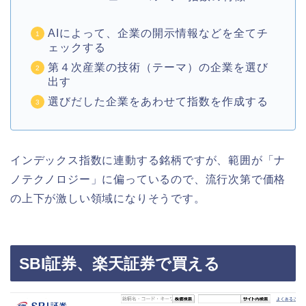
AIによって、企業の開示情報などを全てチ
ェックする
第４次産業の技術（テーマ）の企業を選び
出す
選びだした企業をあわせて指数を作成する
インデックス指数に連動する銘柄ですが、範囲が「ナ
ノテクノロジー」に偏っているので、流行次第で価格
の上下が激しい領域になりそうです。
SBI証券、楽天証券で買える