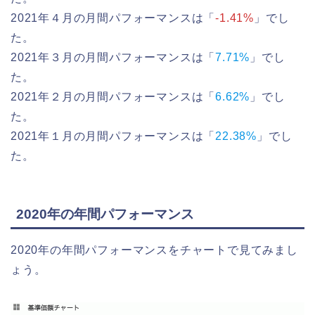
2021年４月の月間パフォーマンスは「
-1.41%
」でし
た。
2021年３月の月間パフォーマンスは「
7.71%
」でし
た。
2021年２月の月間パフォーマンスは「
6.62%
」でし
た。
2021年１月の月間パフォーマンスは「
22.38%
」でし
た。
2020年の年間パフォーマンス
2020年の年間パフォーマンスをチャートで見てみまし
ょう。