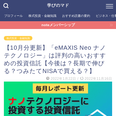
学びのマド
プロフィール
株式投資・金融知識
おすすめ読書の要約
ビジネス・仕
noteメンバーシップ
株式投資・金融知識
【10月分更新】「eMAXIS Neo ナノ
テクノロジー」は評判の高いおすす
めの投資信託【今後は？長期で伸び
る？つみたてNISAで買える？】
2022年1月22日
/
2022年11月16日