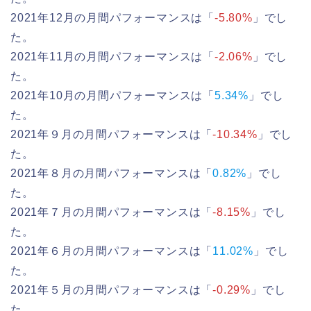
2021年12月の月間パフォーマンスは「
-5.80%
」でし
た。
2021年11月の月間パフォーマンスは「
-2.06%
」でし
た。
2021年10月の月間パフォーマンスは「
5.34%
」でし
た。
2021年９月の月間パフォーマンスは「
-10.34%
」でし
た。
2021年８月の月間パフォーマンスは「
0.82%
」でし
た。
2021年７月の月間パフォーマンスは
「
-8.15%
」でし
た。
2021年６月の月間パフォーマンスは「
11.02%
」でし
た。
2021年５月の月間パフォーマンスは「
-0.29%
」でし
た。