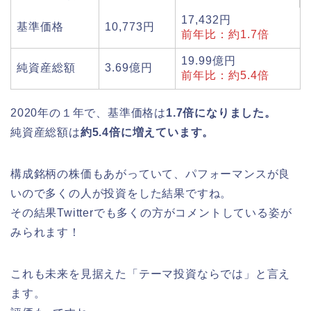
17,432円
基準価格
10,773円
前年比：約1.7倍
19.99億円
純資産総額
3.69億円
前年比：約5.4倍
2020年の１年で、基準価格は
1.7倍になりました。
純資産総額は
約5.4倍に増えています。
構成銘柄の株価もあがっていて、パフォーマンスが良
いので多くの人が投資をした結果ですね。
その結果Twitterでも多くの方がコメントしている姿が
みられます！
これも未来を見据えた「テーマ投資ならでは」と言え
ます。