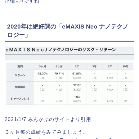
評価も○ですね。
2020年は絶好調の「eMAXIS Neo ナノテクノ
ロジー」
2021/1/7 みんかぶのサイトより引用
３ヶ月毎の成績をみてみましょう。