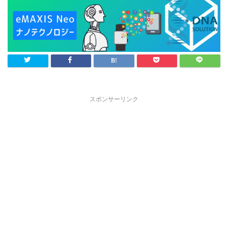
スポンサーリンク