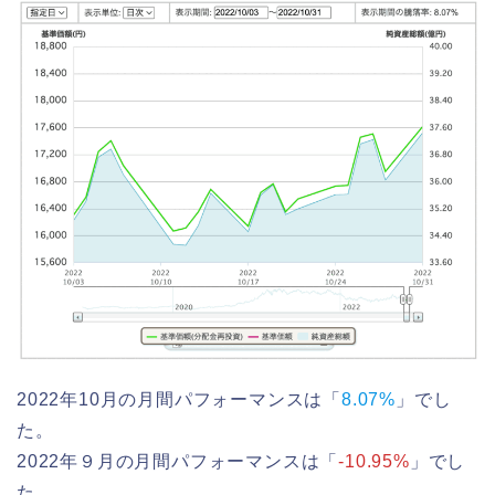
2022年10月の月間パフォーマンスは「
8.07%
」でし
た。
2022年９月の月間パフォーマンスは「
-10.95%
」でし
た。