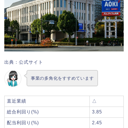
出典：公式サイト
事業の多角化をすすめています
直近業績
△
総合利回り(%)
3.85
配当利回り(%)
2.45