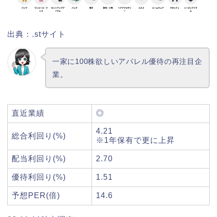
出典：.stサイト
一家に100株欲しいアパレル優待の再注目企
業。
直近業績
◎
4.21
総合利回り(%)
※1年保有で更に上昇
配当利回り(%)
2.70
優待利回り(%)
1.51
予想PER(倍)
14.6