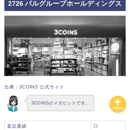
2726 パルグループホールディングス
カテゴリ別おすすめ株◯
選
株式投資・金融知識
おすすめ読書の要約
ビジネス・仕事
出典：3COINS 公式サイト
3COINSがメガヒットです。
MENU
直近業績
◎