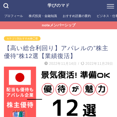
学びのマド
プロフィール
株式投資・金融知識
おすすめ読書の要約
ビジネス・仕
noteメンバーシップ
カテゴリ別おすすめ株◯選
【高い総合利回り】アパレルの”株主
優待”株12選【業績復活】
2022年11月14日
/
2022年11月29日