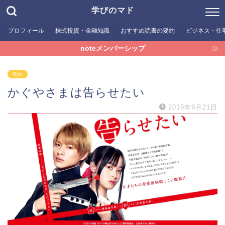
学びのマド
プロフィール
株式投資・金融知識
おすすめ読書の要約
ビジネス・仕
noteメンバーシップ
映画
かぐやさまは告らせたい
2019年9月21日