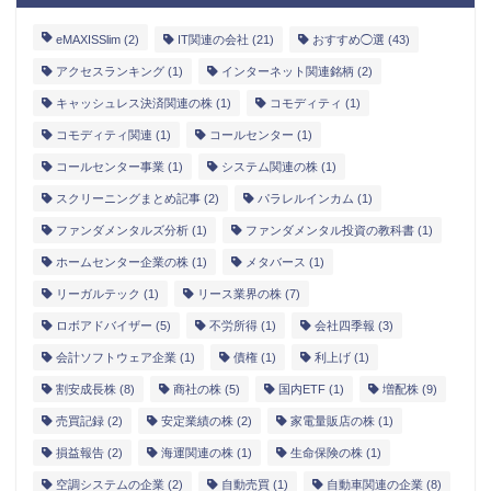
eMAXISSlim
(2)
IT関連の会社
(21)
おすすめ◯選
(43)
アクセスランキング
(1)
インターネット関連銘柄
(2)
キャッシュレス決済関連の株
(1)
コモディティ
(1)
コモディティ関連
(1)
コールセンター
(1)
コールセンター事業
(1)
システム関連の株
(1)
スクリーニングまとめ記事
(2)
パラレルインカム
(1)
ファンダメンタルズ分析
(1)
ファンダメンタル投資の教科書
(1)
ホームセンター企業の株
(1)
メタバース
(1)
リーガルテック
(1)
リース業界の株
(7)
ロボアドバイザー
(5)
不労所得
(1)
会社四季報
(3)
会計ソフトウェア企業
(1)
債権
(1)
利上げ
(1)
割安成長株
(8)
商社の株
(5)
国内ETF
(1)
増配株
(9)
売買記録
(2)
安定業績の株
(2)
家電量販店の株
(1)
損益報告
(2)
海運関連の株
(1)
生命保険の株
(1)
空調システムの企業
(2)
自動売買
(1)
自動車関連の企業
(8)