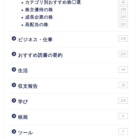
カテゴリ別おすすめ株◯選
42
株主優待の株
139
成長企業の株
283
高配当の株
282
138
ビジネス・仕事
124
おすすめ読書の要約
44
生活
カテゴリ別おすすめ株◯
選
19
収支報告
株式投資・金融知識
155
学び
9
おすすめ読書の要約
映画
4
ツール
ビジネス・仕事