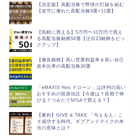
【決定版】高配当株で野球の打線を組む
【攻守に優れた高配当株9選+12選】
【気軽に買える】5万円〜10万円で買え
る高配当株銘柄50選【注目23銘柄をピッ
クアップ】
【優良銘柄】高い営業利益率＆高い自己
資本比率の高配当株30選
「eMAXIS Neo ドローン」は評判の高い
おすすめの投資信託【今後は？長期で伸
びる？つみたてNISAで買える？】
【要約】GIVE & TAKE 「与える人」こ
そ成功する時代。ギブアンドテイクの本
当の意味とは？