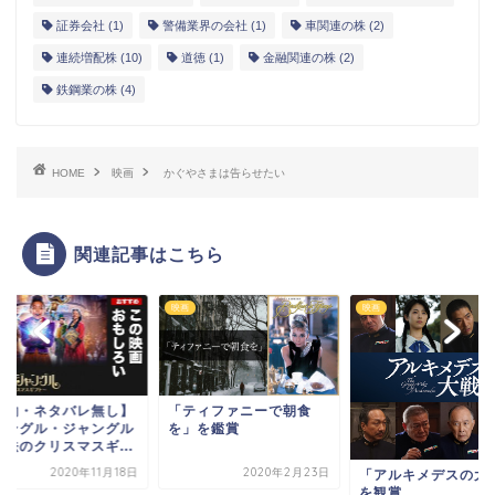
証券会社
(1)
警備業界の会社
(1)
車関連の株
(2)
連続増配株
(10)
道徳
(1)
金融関連の株
(2)
鉄鋼業の株
(4)
HOME
映画
かぐやさまは告らせたい
関連記事はこちら
映画
映画
要約・ネタバレ無し】
「ティファニーで朝食
ジングル・ジャングル
を」を鑑賞
魔法のクリスマスギ...
2020年11月18日
2020年2月23日
「アルキメデスの大
を観賞