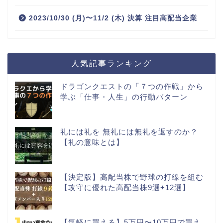
2023/10/30 (月)〜11/2 (木) 決算 注目高配当企業
人気記事ランキング
ドラゴンクエストの「７つの作戦」から
学ぶ「仕事・人生」の行動パターン
礼には礼を 無礼には無礼を返すのか？
【礼の意味とは】
【決定版】高配当株で野球の打線を組む
【攻守に優れた高配当株9選+12選】
【気軽に買える】5万円〜10万円で買え