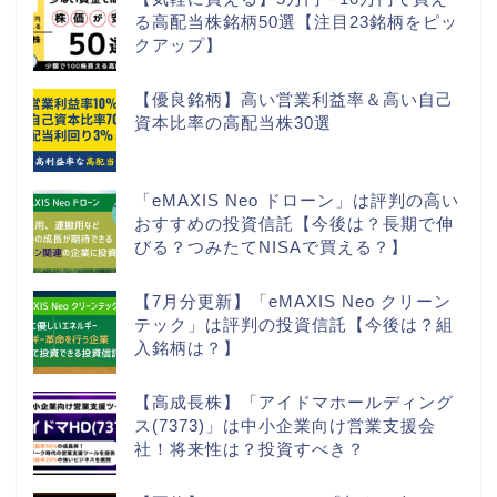
る高配当株銘柄50選【注目23銘柄をピッ
クアップ】
【優良銘柄】高い営業利益率＆高い自己
資本比率の高配当株30選
「eMAXIS Neo ドローン」は評判の高い
おすすめの投資信託【今後は？長期で伸
びる？つみたてNISAで買える？】
【7月分更新】「eMAXIS Neo クリーン
テック」は評判の投資信託【今後は？組
入銘柄は？】
【高成長株】「アイドマホールディング
ス(7373)」は中小企業向け営業支援会
社！将来性は？投資すべき？