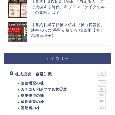
【要約】GIVE & TAKE 「与える人」こ
そ成功する時代。ギブアンドテイクの本
当の意味とは？
【要約】黒字転換２倍株で勝つ投資術。
勝率70%の”手堅く勝てる”投資術【著：
馬渕磨理子】
カテゴリー
659
株式投資・金融知識
連続増配の株
79
カテゴリ別おすすめ株◯選
42
株主優待の株
139
成長企業の株
283
高配当の株
282