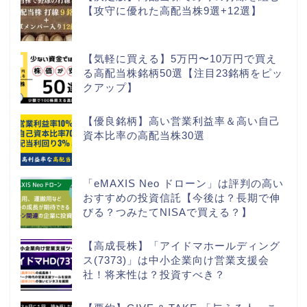
【攻守に優れた高配当株9選+12選】
【気軽に買える】5万円〜10万円で買え
る高配当株銘柄50選【注目23銘柄をピッ
クアップ】
【優良銘柄】高い営業利益率＆高い自己
資本比率の高配当株30選
「eMAXIS Neo ドローン」は評判の高い
おすすめの投資信託【今後は？長期で伸
びる？つみたてNISAで買える？】
【高成長株】「アイドマホールディング
ス(7373)」は中小企業向け営業支援会
社！将来性は？投資すべき？