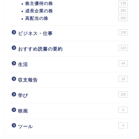
株主優待の株
139
成長企業の株
283
高配当の株
282
138
ビジネス・仕事
124
おすすめ読書の要約
44
生活
カテゴリ別おすすめ株◯
選
19
収支報告
株式投資・金融知識
155
学び
おすすめ読書の要約
9
映画
4
ツール
ビジネス・仕事