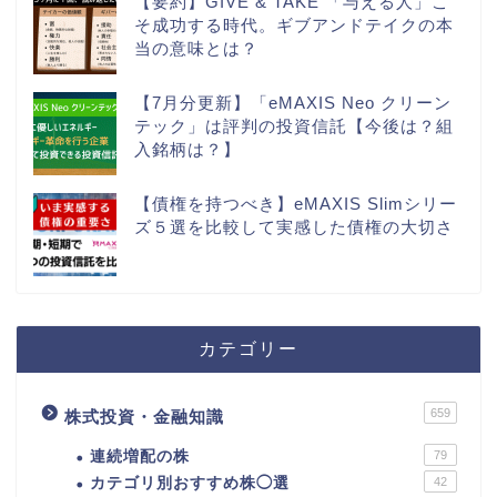
【要約】GIVE & TAKE 「与える人」こ
そ成功する時代。ギブアンドテイクの本
当の意味とは？
【7月分更新】「eMAXIS Neo クリーン
テック」は評判の投資信託【今後は？組
入銘柄は？】
【債権を持つべき】eMAXIS Slimシリー
ズ５選を比較して実感した債権の大切さ
カテゴリー
659
株式投資・金融知識
連続増配の株
79
カテゴリ別おすすめ株◯選
42