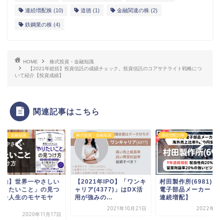
連続増配株
(10)
道徳
(1)
金融関連の株
(2)
鉄鋼業の株
(4)
HOME
株式投資・金融知識
【2021年総括】投資信託の成績チェック。投資信託のコアサテライト戦略につ
いて紹介【投資成績】
関連記事はこちら
投資・金融知識
連続増配の株
株式投資・金融知識
021年IPO】「ワンキ
村田製作所(6981)は大手
【米国ハイテク株投
ア(4377)」はDX活
電子部品メーカー【9年
NASDAQ100に投
強みの...
連続増配】
きる日本のETFは...
2021年10月21日
2022年9月7日
2021年1