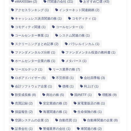
eMAXISSlim
(2)
IT関連の会社
(21)
おすすめ◯選
(43)
アクセスランキング
(1)
インターネット関連銘柄
(2)
キャッシュレス決済関連の株
(1)
コモディティ
(1)
コモディティ関連
(1)
コールセンター
(1)
コールセンター事業
(1)
システム関連の株
(1)
スクリーニングまとめ記事
(2)
パラレルインカム
(1)
ファンダメンタルズ分析
(1)
ファンダメンタル投資の教科書
(1)
ホームセンター企業の株
(1)
メタバース
(1)
リーガルテック
(1)
リース業界の株
(7)
ロボアドバイザー
(5)
不労所得
(1)
会社四季報
(3)
会計ソフトウェア企業
(1)
債権
(1)
利上げ
(1)
割安成長株
(8)
商社の株
(5)
国内ETF
(1)
増配株
(9)
売買記録
(2)
安定業績の株
(2)
家電量販店の株
(1)
損益報告
(2)
海運関連の株
(1)
生命保険の株
(1)
空調システムの企業
(2)
自動売買
(1)
自動車関連の企業
(8)
証券会社
(1)
警備業界の会社
(1)
車関連の株
(2)