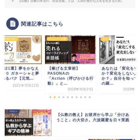
【宗教】宗教の本当の「存在意義」とは「人間が豊かな人生を生きるため」
関連記事はこちら
ビジネス・仕事
生活
ビジネス・仕事
【稼げる文章術】
あなたは「変化をする人
【組織論】成果
PASONAの
か？変化をしない人
織になる３つの
「Action（呼びかける行
か？」自分を知って人生
動）」と...
の羅...
202
2020年10月21日
2020年12月3日
【仏教の教え】お彼岸から学ぶ「分けあ
うこと」の大切さ。六波羅蜜を日々実践