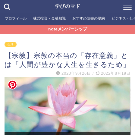
学びのマド
プロフィール
株式投資・金融知識
おすすめ読書の要約
ビジネス・仕
noteメンバーシップ
生活
【宗教】宗教の本当の「存在意義」と
は「人間が豊かな人生を生きるため」
2020年9月26日
/
2022年8月19日