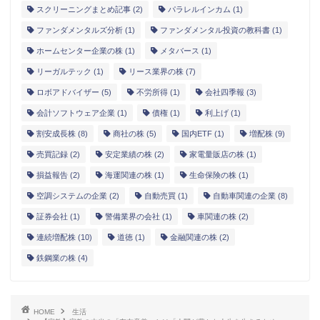
スクリーニングまとめ記事
(2)
パラレルインカム
(1)
ファンダメンタルズ分析
(1)
ファンダメンタル投資の教科書
(1)
ホームセンター企業の株
(1)
メタバース
(1)
リーガルテック
(1)
リース業界の株
(7)
ロボアドバイザー
(5)
不労所得
(1)
会社四季報
(3)
会計ソフトウェア企業
(1)
債権
(1)
利上げ
(1)
割安成長株
(8)
商社の株
(5)
国内ETF
(1)
増配株
(9)
売買記録
(2)
安定業績の株
(2)
家電量販店の株
(1)
損益報告
(2)
海運関連の株
(1)
生命保険の株
(1)
空調システムの企業
(2)
自動売買
(1)
自動車関連の企業
(8)
証券会社
(1)
警備業界の会社
(1)
車関連の株
(2)
連続増配株
(10)
道徳
(1)
金融関連の株
(2)
鉄鋼業の株
(4)
HOME
生活