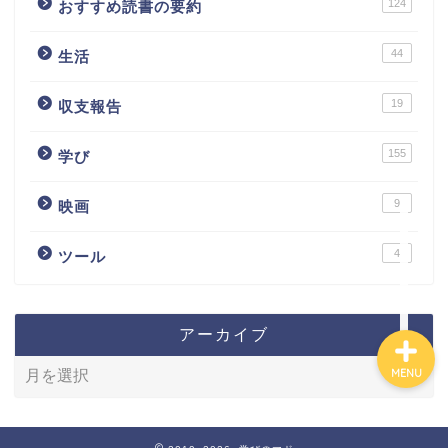
124
おすすめ読書の要約
カテゴリ別おすすめ株◯
44
生活
選
19
収支報告
株式投資・金融知識
155
学び
おすすめ読書の要約
9
映画
ビジネス・仕事
4
ツール
アーカイブ
MENU