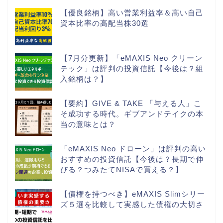
【優良銘柄】高い営業利益率＆高い自己
資本比率の高配当株30選
【7月分更新】「eMAXIS Neo クリーン
テック」は評判の投資信託【今後は？組
入銘柄は？】
【要約】GIVE & TAKE 「与える人」こ
そ成功する時代。ギブアンドテイクの本
当の意味とは？
「eMAXIS Neo ドローン」は評判の高い
おすすめの投資信託【今後は？長期で伸
びる？つみたてNISAで買える？】
【債権を持つべき】eMAXIS Slimシリー
ズ５選を比較して実感した債権の大切さ