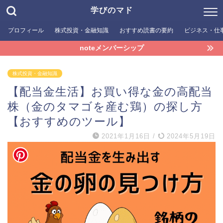
学びのマド
プロフィール
株式投資・金融知識
おすすめ読書の要約
ビジネス・仕
noteメンバーシップ
株式投資・金融知識
【配当金生活】お買い得な金の高配当
株（金のタマゴを産む鶏）の探し方
【おすすめのツール】
2021年1月16日
/
2024年5月19日