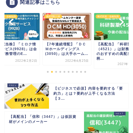
関連記事はこちら
連続増配の株
株式投資・金融知識
ビジネス・仕事
【7年連続増配】「ＤＣ
【高配当】「科研製薬
【年間5万円の節約
Ｍホールディングス
（4521）」は財務優良
ハウスって何で流
(3050)」は大手ホーム...
のおすすめの高配当銘
るの？サービス内容は
柄...
2022年6月25日
2020年
2021年1月28日
【ビジネスで必須】内容を要約する「要
約力」とは？要約が上手くなる方法
【３...
【高配当】「信和（3447）」は仮設資
材がメインのメーカー