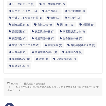
リーガルテック
(1)
リース業界の株
(7)
ロボアドバイザー
(5)
不労所得
(1)
会社四季報
(3)
会計ソフトウェア企業
(1)
債権
(1)
利上げ
(1)
割安成長株
(8)
商社の株
(5)
国内ETF
(1)
増配株
(9)
売買記録
(2)
安定業績の株
(2)
家電量販店の株
(1)
損益報告
(2)
海運関連の株
(1)
生命保険の株
(1)
空調システムの企業
(2)
自動売買
(1)
自動車関連の企業
(8)
証券会社
(1)
警備業界の会社
(1)
車関連の株
(2)
連続増配株
(10)
道徳
(1)
金融関連の株
(2)
鉄鋼業の株
(4)
HOME
株式投資・金融知識
【配当金生活】お買い得な金の高配当株（金のタマゴを産む鶏）の探し方【おす
すめのツール】