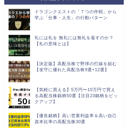
ドラゴンクエストの「７つの作戦」から
学ぶ「仕事・人生」の行動パターン
礼には礼を 無礼には無礼を返すのか？
【礼の意味とは】
【決定版】高配当株で野球の打線を組む
【攻守に優れた高配当株9選+12選】
【気軽に買える】5万円〜10万円で買え
る高配当株銘柄50選【注目23銘柄をピッ
クアップ】
【優良銘柄】高い営業利益率＆高い自己
資本比率の高配当株30選