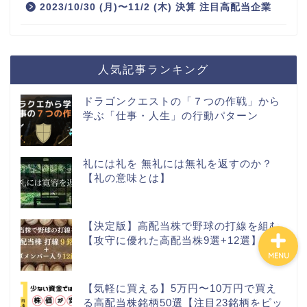
2023/10/30 (月)〜11/2 (木) 決算 注目高配当企業
カテゴリ別おすすめ株◯
選
人気記事ランキング
株式投資・金融知識
ドラゴンクエストの「７つの作戦」から
学ぶ「仕事・人生」の行動パターン
おすすめ読書の要約
ビジネス・仕事
礼には礼を 無礼には無礼を返すのか？
【礼の意味とは】
【決定版】高配当株で野球の打線を組む
【攻守に優れた高配当株9選+12選】
MENU
【気軽に買える】5万円〜10万円で買え
る高配当株銘柄50選【注目23銘柄をピッ