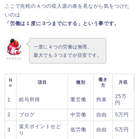
ここで先程の４つの収入源の表を見ながら気をつけた
いのは
「労働は１度に３つまでにする」という事です。
一度に４つの労働は無理。
最大でも３つまでが目安です。
プラズマコイ
働き
N
項目
種別
月収
o
方
25万
給与所得
重労働
拘束
1
円
2
ブログ
中労働
自由
5万円
楽天ポイントせど
低労働
自由
5万円
3
り