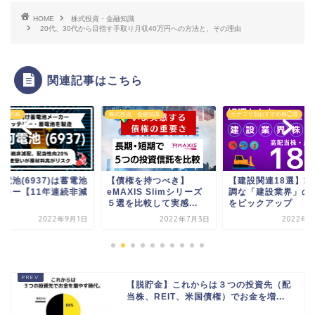
HOME
株式投資・金融知識
20代、30代から目指す手取り月収40万円への方法と、その理由
関連記事はこちら
投資・金融知識
カテゴリ別おすすめ株◯選
株主優待の株
債権を持つべき】
【建設関連18選】業績好
【決算チェック9銘
AXIS Slimシリーズ
調な「建設業界」の企業
2021/8/12決算で 
を比較して実感...
をピックアップ
に気になる銘...
2022年7月3日
2022年7月1日
2021年8
【脱貯金】これからは３つの投資先（配
当株、REIT、米国債権）でお金を増...