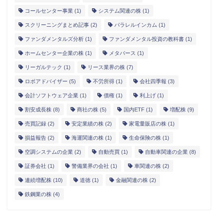
コールセンター事業
(1)
システム関連の株
(1)
スクリーニングまとめ記事
(2)
パラレルインカム
(1)
ファンダメンタルズ分析
(1)
ファンダメンタル投資の教科書
(1)
ホームセンター企業の株
(1)
メタバース
(1)
リーガルテック
(1)
リース業界の株
(7)
ロボアドバイザー
(5)
不労所得
(1)
会社四季報
(3)
会計ソフトウェア企業
(1)
債権
(1)
利上げ
(1)
割安成長株
(8)
商社の株
(5)
国内ETF
(1)
増配株
(9)
売買記録
(2)
安定業績の株
(2)
家電量販店の株
(1)
損益報告
(2)
海運関連の株
(1)
生命保険の株
(1)
空調システムの企業
(2)
自動売買
(1)
自動車関連の企業
(8)
証券会社
(1)
警備業界の会社
(1)
車関連の株
(2)
連続増配株
(10)
道徳
(1)
金融関連の株
(2)
鉄鋼業の株
(4)