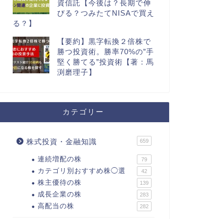
資信託【今後は？長期で伸
びる？つみたてNISAで買え
る？】
【要約】黒字転換２倍株で
勝つ投資術。勝率70%の”手
堅く勝てる”投資術【著：馬
渕磨理子】
カテゴリー
株式投資・金融知識
659
連続増配の株
79
カテゴリ別おすすめ株◯選
42
株主優待の株
139
成長企業の株
283
高配当の株
282