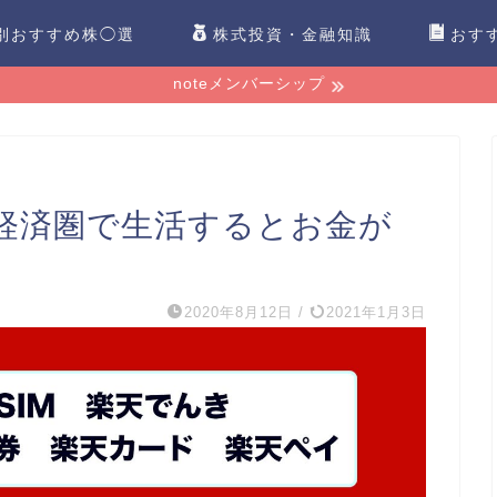
別おすすめ株◯選
株式投資・金融知識
おす
noteメンバーシップ
経済圏で生活するとお金が
2020年8月12日
/
2021年1月3日