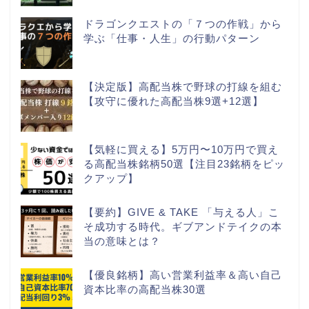
ドラゴンクエストの「７つの作戦」から
学ぶ「仕事・人生」の行動パターン
【決定版】高配当株で野球の打線を組む
【攻守に優れた高配当株9選+12選】
【気軽に買える】5万円〜10万円で買え
る高配当株銘柄50選【注目23銘柄をピッ
クアップ】
【要約】GIVE & TAKE 「与える人」こ
そ成功する時代。ギブアンドテイクの本
当の意味とは？
【優良銘柄】高い営業利益率＆高い自己
資本比率の高配当株30選