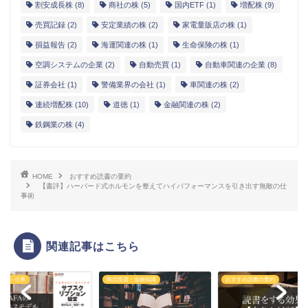
割安成長株
(8)
商社の株
(5)
国内ETF
(1)
増配株
(9)
売買記録
(2)
安定業績の株
(2)
家電量販店の株
(1)
損益報告
(2)
海運関連の株
(1)
生命保険の株
(1)
空調システムの企業
(2)
自動売買
(1)
自動車関連の企業
(8)
証券会社
(1)
警備業界の会社
(1)
車関連の株
(2)
連続増配株
(10)
道徳
(1)
金融関連の株
(2)
鉄鋼業の株
(4)
HOME
おすすめ読書の要約
【書評】ハーバード式ホルモンを整えてハイパフォーマンスを引き出す無敵の仕
事術
関連記事はこちら
ネス・仕事
株式投資・金融知識
おすすめ読書の要約