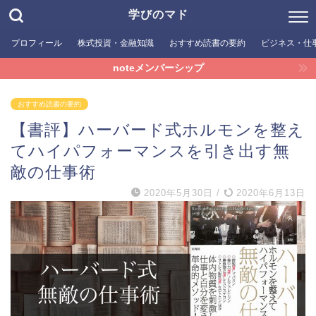
学びのマド
プロフィール
株式投資・金融知識
おすすめ読書の要約
ビジネス・仕
noteメンバーシップ
おすすめ読書の要約
【書評】ハーバード式ホルモンを整え
てハイパフォーマンスを引き出す無
敵の仕事術
2020年5月30日
/
2020年6月13日