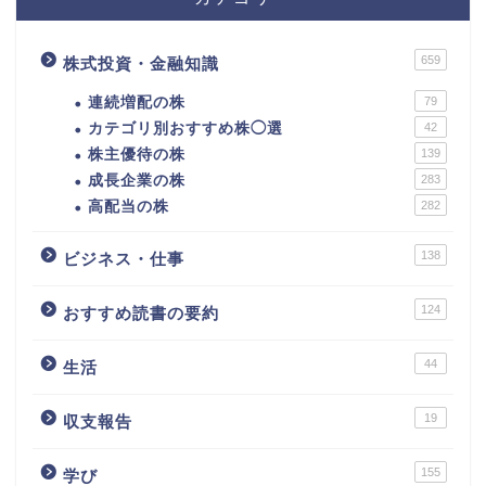
659
株式投資・金融知識
連続増配の株
79
カテゴリ別おすすめ株◯選
42
株主優待の株
139
成長企業の株
283
高配当の株
282
138
ビジネス・仕事
124
おすすめ読書の要約
44
生活
カテゴリ別おすすめ株◯
選
19
収支報告
株式投資・金融知識
155
学び