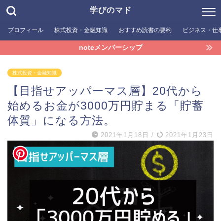
学びのマド
プロフィール
株式投資・金融知識
おすすめ読書の要約
ビジネス・仕
noteメンバーシップ
株式投資・金融知識
【目指せアッパーマス層】20代から
始めるお金が3000万円貯まる「貯蓄
体質」になる方法。
2021年1月18日
/
2021年1月23日