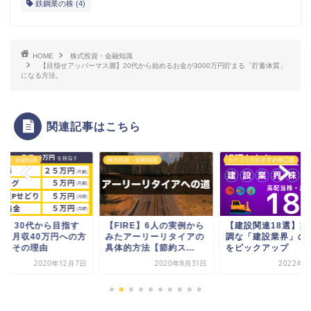
鉄鋼業の株
(4)
HOME
株式投資・金融知識
【目指せアッパーマス層】20代から始めるお金が3000万円貯まる「貯蓄体質」
になる方法。
関連記事はこちら
投資・金融知識
カテゴリ別おすすめ株◯選
株式投資・金融知識
FIRE】6人の実例から
【建設関連18選】業績好
「三菱重工業(7011
たアーリーリタイアの
調な「建設業界」の企業
日本の重工業を支え
的方法【節約ス...
をピックアップ
社。株価は？投資...
2020年8月31日
2022年7月1日
2022年3