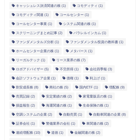
キャッシュレス決済関連の株
(1)
コモディティ
(1)
コモディティ関連
(1)
コールセンター
(1)
コールセンター事業
(1)
システム関連の株
(1)
スクリーニングまとめ記事
(2)
パラレルインカム
(1)
ファンダメンタルズ分析
(1)
ファンダメンタル投資の教科書
(1)
ホームセンター企業の株
(1)
メタバース
(1)
リーガルテック
(1)
リース業界の株
(7)
ロボアドバイザー
(5)
不労所得
(1)
会社四季報
(3)
会計ソフトウェア企業
(1)
債権
(1)
利上げ
(1)
割安成長株
(8)
商社の株
(5)
国内ETF
(1)
増配株
(9)
売買記録
(2)
安定業績の株
(2)
家電量販店の株
(1)
損益報告
(2)
海運関連の株
(1)
生命保険の株
(1)
空調システムの企業
(2)
自動売買
(1)
自動車関連の企業
(8)
証券会社
(1)
警備業界の会社
(1)
車関連の株
(2)
連続増配株
(10)
道徳
(1)
金融関連の株
(2)