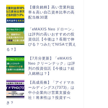
【優良銘柄】高い営業利益
率＆高い自己資本比率の高
配当株30選
「eMAXIS Neo ドローン」
は評判の高いおすすめの投
資信託【今後は？長期で伸
びる？つみたてNISAで買え
る？】
【7月分更新】「eMAXIS
Neo クリーンテック」は評
判の投資信託【今後は？組
入銘柄は？】
【高成長株】「アイドマホ
ールディングス(7373)」は
中小企業向け営業支援会
社！将来性は？投資すべ
き？