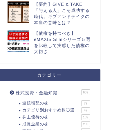
【要約】GIVE & TAKE
「与える人」こそ成功する
時代。ギブアンドテイクの
本当の意味とは？
【債権を持つべき】
eMAXIS Slimシリーズ５選
を比較して実感した債権の
大切さ
カテゴリー
株式投資・金融知識
659
連続増配の株
79
カテゴリ別おすすめ株◯選
42
株主優待の株
139
成長企業の株
283