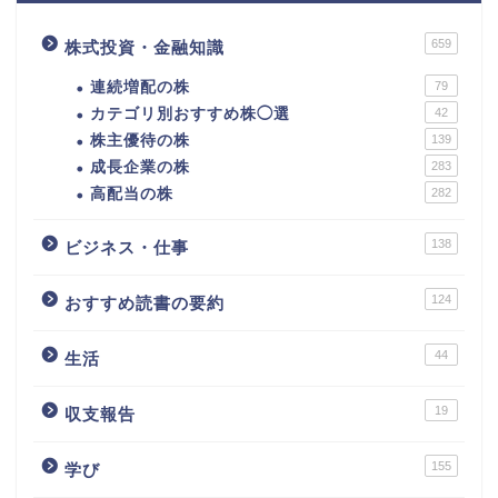
659
株式投資・金融知識
連続増配の株
79
カテゴリ別おすすめ株◯選
42
株主優待の株
139
成長企業の株
283
高配当の株
282
138
ビジネス・仕事
124
おすすめ読書の要約
44
生活
カテゴリ別おすすめ株◯
選
19
収支報告
株式投資・金融知識
155
学び