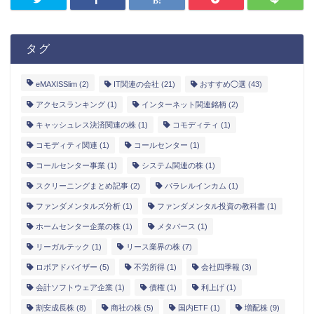
タグ
eMAXISSlim
(2)
IT関連の会社
(21)
おすすめ◯選
(43)
アクセスランキング
(1)
インターネット関連銘柄
(2)
キャッシュレス決済関連の株
(1)
コモディティ
(1)
コモディティ関連
(1)
コールセンター
(1)
コールセンター事業
(1)
システム関連の株
(1)
スクリーニングまとめ記事
(2)
パラレルインカム
(1)
ファンダメンタルズ分析
(1)
ファンダメンタル投資の教科書
(1)
ホームセンター企業の株
(1)
メタバース
(1)
リーガルテック
(1)
リース業界の株
(7)
ロボアドバイザー
(5)
不労所得
(1)
会社四季報
(3)
会計ソフトウェア企業
(1)
債権
(1)
利上げ
(1)
割安成長株
(8)
商社の株
(5)
国内ETF
(1)
増配株
(9)