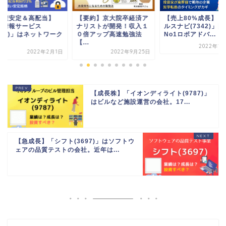
要約】京大院卒経済ア
【売上80%成長】「ウェ
【大型成長株】「ソ
リストが開発！収入１
ルスナビ(7342)」国内
グループ(6758)」
倍アップ高速勉強法
No1ロボアドバ...
トウェア、ハード...
.
2022年1月24日
2022年5
2022年9月25日
【成長株】「イオンディライト(9787)」
はビルなど施設運営の会社。17...
【急成長】「シフト(3697)」はソフトウ
ェアの品質テストの会社。近年は...