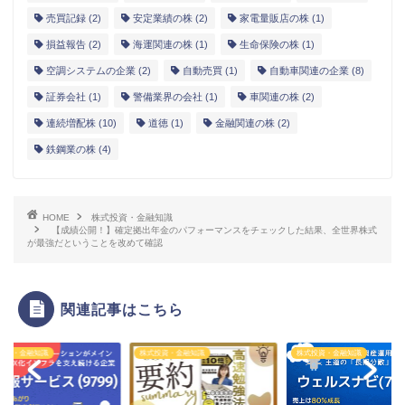
売買記録
(2)
安定業績の株
(2)
家電量販店の株
(1)
損益報告
(2)
海運関連の株
(1)
生命保険の株
(1)
空調システムの企業
(2)
自動売買
(1)
自動車関連の企業
(8)
証券会社
(1)
警備業界の会社
(1)
車関連の株
(2)
連続増配株
(10)
道徳
(1)
金融関連の株
(2)
鉄鋼業の株
(4)
HOME
株式投資・金融知識
【成績公開！】確定拠出年金のパフォーマンスをチェックした結果、全世界株式
が最強だということを改めて確認
関連記事はこちら
投資・金融知識
株式投資・金融知識
株式投資・金融知識