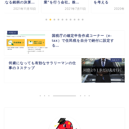
気になる銘柄の決算...
業”を行う会社。株...
を考える
2021年11月10日
2021年7月11日
2020年9
国税庁の確定申告作成コーナー（e-
tax）で住民税を自分で納付に設定す
る...
何歳になっても有効なサラリーマンの仕
事の３ステップ