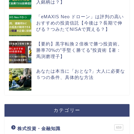
入銘柄は？】
「eMAXIS Neo ドローン」は評判の高い
おすすめの投資信託【今後は？長期で伸
びる？つみたてNISAで買える？】
【要約】黒字転換２倍株で勝つ投資術。
勝率70%の”手堅く勝てる”投資術【著：
馬渕磨理子】
あなたは本当に「おとな?」大人に必要な
５つの条件、具体的な方法
カテゴリー
659
株式投資・金融知識