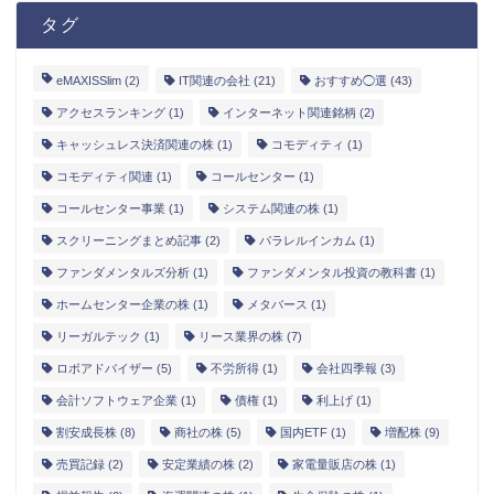
タグ
eMAXISSlim
(2)
IT関連の会社
(21)
おすすめ◯選
(43)
アクセスランキング
(1)
インターネット関連銘柄
(2)
キャッシュレス決済関連の株
(1)
コモディティ
(1)
コモディティ関連
(1)
コールセンター
(1)
コールセンター事業
(1)
システム関連の株
(1)
スクリーニングまとめ記事
(2)
パラレルインカム
(1)
ファンダメンタルズ分析
(1)
ファンダメンタル投資の教科書
(1)
ホームセンター企業の株
(1)
メタバース
(1)
リーガルテック
(1)
リース業界の株
(7)
ロボアドバイザー
(5)
不労所得
(1)
会社四季報
(3)
会計ソフトウェア企業
(1)
債権
(1)
利上げ
(1)
割安成長株
(8)
商社の株
(5)
国内ETF
(1)
増配株
(9)
売買記録
(2)
安定業績の株
(2)
家電量販店の株
(1)