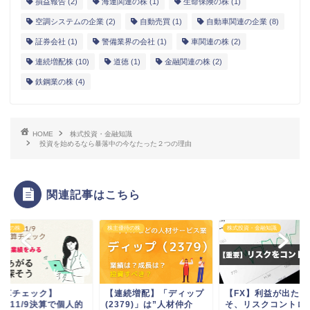
損益報告
(2)
海運関連の株
(1)
生命保険の株
(1)
空調システムの企業
(2)
自動売買
(1)
自動車関連の企業
(8)
証券会社
(1)
警備業界の会社
(1)
車関連の株
(2)
連続増配株
(10)
道徳
(1)
金融関連の株
(2)
鉄鋼業の株
(4)
HOME
株式投資・金融知識
投資を始めるなら暴落中の今なたった２つの理由
関連記事はこちら
優待の株
株主優待の株
株式投資・金融知識
決算チェック】
【連続増配】「ディップ
【FX】利益が出た時
21/11/9決算で個人的
(2379)」は”人材仲介
そ、リスクコントロ