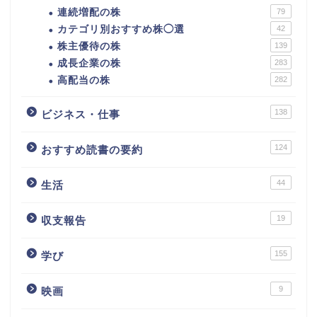
連続増配の株
79
カテゴリ別おすすめ株◯選
42
株主優待の株
139
成長企業の株
283
高配当の株
282
138
ビジネス・仕事
124
おすすめ読書の要約
44
生活
カテゴリ別おすすめ株◯
選
19
収支報告
株式投資・金融知識
155
学び
おすすめ読書の要約
9
映画