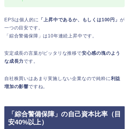
EPSは個人的に
「上昇中であるか、もしくは100円」
が
一つの目安です。
「綜合警備保障」は10年連続上昇中です。
安定成長の言葉がピッタリな推移で
安心感の塊のよう
な成長力
です。
自社株買いはあまり実施しない企業なので純粋に
利益
増加の影響
ですね。
「綜合警備保障」の自己資本比率（目
安40%以上）