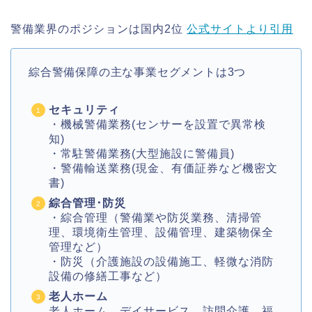
警備業界のポジションは国内2位
公式サイトより引用
綜合警備保障の主な事業セグメントは3つ
セキュリティ
・機械警備業務(センサーを設置で異常検
知)
・常駐警備業務(大型施設に警備員)
・警備輸送業務(現金、有価証券など機密文
書)
綜合管理･防災
・綜合管理（警備業や防災業務、清掃管
理、環境衛生管理、設備管理、建築物保全
管理など）
・防災（介護施設の設備施工、軽微な消防
設備の修繕工事など）
老人ホーム
老人ホーム、デイサービス、訪問介護、福