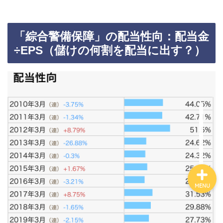
カテゴリ別おすすめ株◯
「綜合警備保障」の配当性向：配当金
選
÷EPS（儲けの何割を配当に出す？）
株式投資・金融知識
おすすめ読書の要約
ビジネス・仕事
MENU