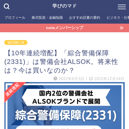
学びのマド
プロフィール
株式投資・金融知識
おすすめ読書の要約
ビジネス・仕
noteメンバーシップ
連続増配の株
【10年連続増配】「綜合警備保障
(2331)」は警備会社ALSOK。将来性
は？今は買いなのか？
2022年6月3日
/
2022年12月24日