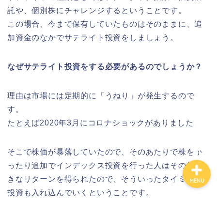
託や、個別株にチャレンジするということです。
この場合、今まで保有していたものはそのままに、追
カテゴリ別おすすめ株◯
選
加資金のなかでサテライト投資をしましょう。
株式投資・金融知識
なぜサテライト投資をする必要があるのでしょうか？
おすすめ読書の要約
理由は市場には定期的に「うねり」が発生するので
す。
ビジネス・仕事
たとえば2020年3月にコロナショックがありました。
そこで株価が暴落していたので、そのあたりで株をか
ったり追加でインデックス投資を行った人はその後大
きなリターンを得られたので、そういったタイミング
MENU
投資も入れ込んでいくということです。