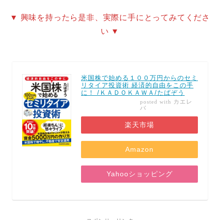
▼ 興味を持ったら是非、実際に手にとってみてくださ
い ▼
米国株で始める１００万円からのセミ
リタイア投資術 経済的自由をこの手
に！ /ＫＡＤＯＫＡＷＡ/たぱぞう
カエレ
posted with
バ
楽天市場
Amazon
Yahooショッピング