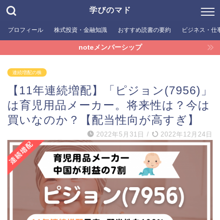
学びのマド
プロフィール
株式投資・金融知識
おすすめ読書の要約
ビジネス・仕
noteメンバーシップ
連続増配の株
【11年連続増配】「ピジョン(7956)」
は育児用品メーカー。将来性は？今は
買いなのか？【配当性向が高すぎ】
2022年5月31日
/
2022年12月24日