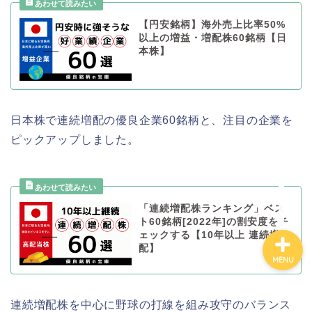
【円安銘柄】海外売上比率50%
カテゴリ別おすすめ株◯
以上の増益・増配株60銘柄【日
選
本株】
株式投資・金融知識
日本株で連続増配の優良企業60銘柄と、注目の企業を
おすすめ読書の要約
ピックアップしました。
ビジネス・仕事
「連続増配株ランキング」ベス
ト60銘柄[2022年]の割安度をチ
ェックする【10年以上 連続増
配】
MENU
連続増配株を中心に野球の打線を組み攻守のバランス