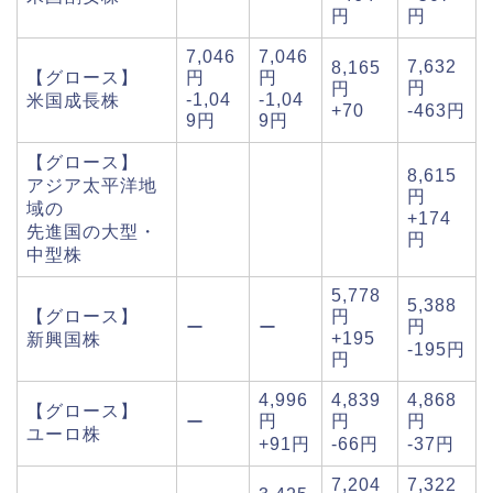
円
円
7,046
7,046
7,632
8,165
【グロース】
円
円
円
円
-1,04
-1,04
米国成長株
+70
-463円
9円
9円
【グロース】
8,615
アジア太平洋地
円
域の
+174
先進国の大型・
円
中型株
5,778
5,388
【グロース】
円
円
ー
ー
+195
新興国株
-195円
円
4,996
4,839
4,868
【グロース】
円
円
円
ー
ユーロ株
+91円
-66円
-37円
7,204
7,322