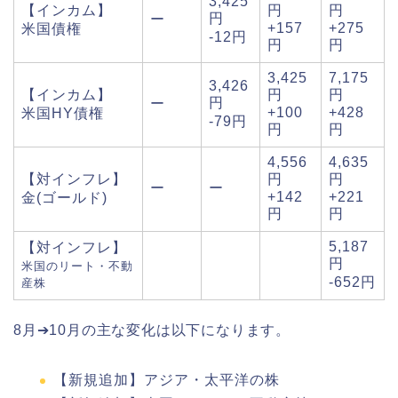
3,425
【インカム】
円
円
円
ー
+157
+275
米国債権
-12円
円
円
3,425
7,175
3,426
【インカム】
円
円
円
ー
+100
+428
米国HY債権
-79円
円
円
4,556
4,635
【対インフレ】
円
円
ー
ー
+142
+221
金(ゴールド)
円
円
5,187
【対インフレ】
円
米国のリート・不動
-652円
産株
8月➔10月の主な変化は以下になります。
【新規追加】アジア・太平洋の株