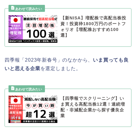
【新NISA】増配株で高配当株投
資！投資枠1800万円のポートフ
ォリオ【増配株おすすめ100
選】
四季報「2023年新春号」のなかから、
いま買っても良
いと思える企業
を選定しました。
【四季報でスクリーニング】い
ま買える高配当株12選！連続増
配・非減配企業から探す優良企
業