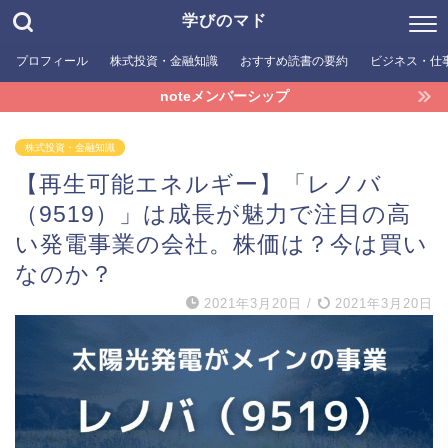
学びのマド
プロフィール
株式投資・金融知識
おすすめ読書の要約
ビジネス・仕
noteメンバーシップ
株式投資・金融知識
【再生可能エネルギー】「レノバ
（9519）」は成長が魅力で注目の高
い発電事業の会社。株価は？今は買い
なのか？
2021年3月20日
/
2021年3月20日