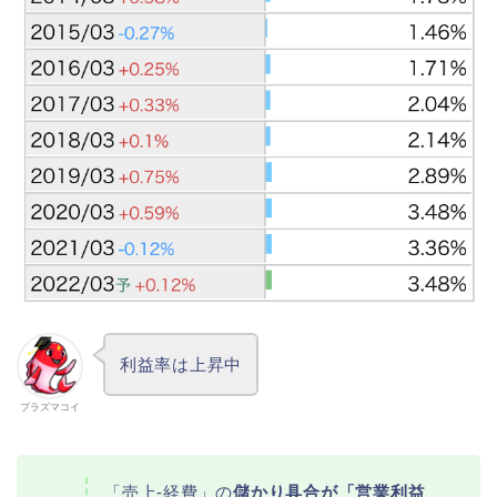
利益率は上昇中
プラズマコイ
「売上-経費」の
儲かり具合が「営業利益