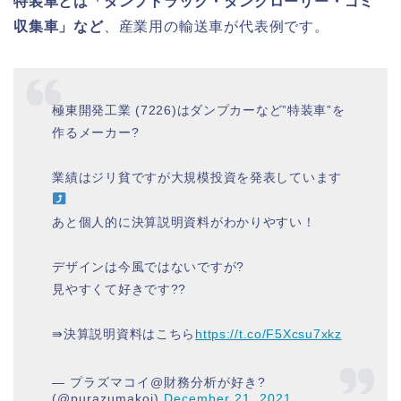
特装車とは「ダンプトラック・タンクローリー・ゴミ
収集車」など
、産業用の輸送車が代表例です。
極東開発工業 (7226)はダンプカーなど”特装車”を
作るメーカー?
業績はジリ貧ですが大規模投資を発表しています
あと個人的に決算説明資料がわかりやすい！
デザインは今風ではないですが?
見やすくて好きです??
⇛決算説明資料はこちら
https://t.co/F5Xcsu7xkz
— プラズマコイ@財務分析が好き?
(@purazumakoi)
December 21, 2021