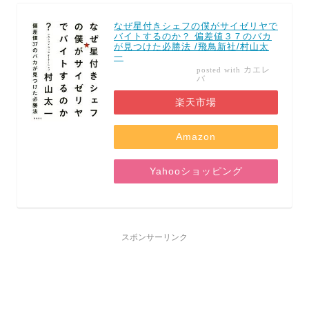
なぜ星付きシェフの僕がサイゼリヤで
バイトするのか？ 偏差値３７のバカ
が見つけた必勝法 /飛鳥新社/村山太
一
カエレ
posted with
バ
楽天市場
Amazon
Yahooショッピング
スポンサーリンク