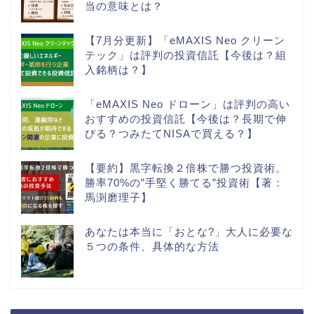
当の意味とは？
【7月分更新】「eMAXIS Neo クリーン
テック」は評判の投資信託【今後は？組
入銘柄は？】
「eMAXIS Neo ドローン」は評判の高い
おすすめの投資信託【今後は？長期で伸
びる？つみたてNISAで買える？】
【要約】黒字転換２倍株で勝つ投資術。
勝率70%の”手堅く勝てる”投資術【著：
馬渕磨理子】
あなたは本当に「おとな?」大人に必要な
５つの条件、具体的な方法