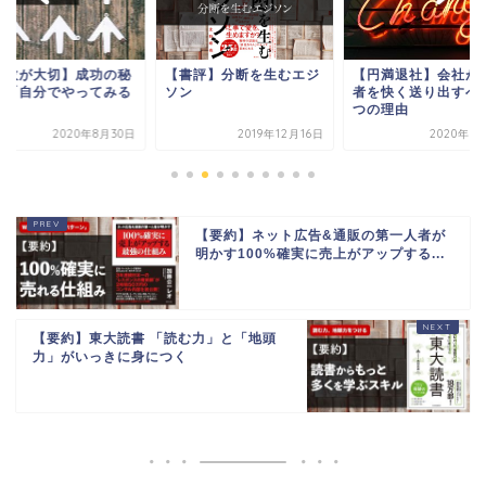
失敗が大切】成功の秘
【書評】分断を生むエジ
【円満退社】会社が
は「自分でやってみる
ソン
者を快く送り出すべ
と」
つの理由
2020年8月30日
2019年12月16日
2020年1
【要約】ネット広告&通販の第一人者が
明かす100%確実に売上がアップする...
【要約】東大読書 「読む力」と「地頭
力」がいっきに身につく