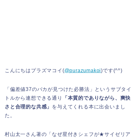
こんにちはプラズマコイ(
@purazumakoi
)です(^^)
「偏差値37のバカが見つけた必勝法」というサブタイ
トルから連想できる通り
「本質的でありながら、爽快
さと合理的な共感」
を与えてくれる本に出会いまし
た。
村山太一さん著の「なぜ星付きシェフが★サイゼリア