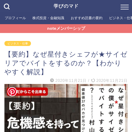
学びのマド
プロフィール
株式投資・金融知識
おすすめ読書の要約
ビジネス・仕
noteメンバーシップ
ビジネス・仕事
【要約】なぜ星付きシェフが★サイゼ
リアでバイトをするのか？【わかり
やすく解説】
2020年11月21日
/
2020年11月21日