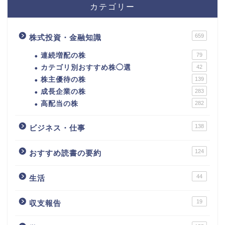
カテゴリー
659
株式投資・金融知識
連続増配の株
79
カテゴリ別おすすめ株◯選
42
株主優待の株
139
成長企業の株
283
高配当の株
282
138
ビジネス・仕事
124
おすすめ読書の要約
44
生活
カテゴリ別おすすめ株◯
選
19
収支報告