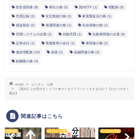
割安成長株
(8)
商社の株
(5)
国内ETF
(1)
増配株
(9)
売買記録
(2)
安定業績の株
(2)
家電量販店の株
(1)
損益報告
(2)
海運関連の株
(1)
生命保険の株
(1)
空調システムの企業
(2)
自動売買
(1)
自動車関連の企業
(8)
証券会社
(1)
警備業界の会社
(1)
車関連の株
(2)
連続増配株
(10)
道徳
(1)
金融関連の株
(2)
鉄鋼業の株
(4)
HOME
ビジネス・仕事
【要約】なぜ星付きシェフが★サイゼリアでバイトをするのか？【わかりやすく
解説】
関連記事はこちら
投資・金融知識
ビジネス・仕事
ビジネス・仕事