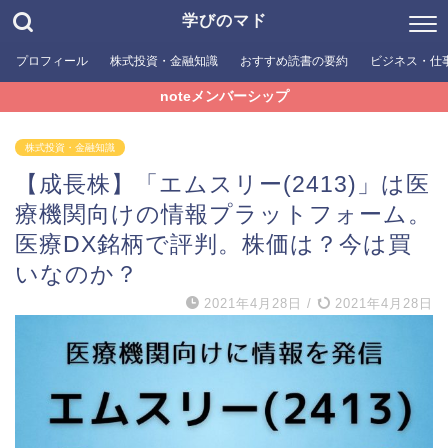
学びのマド
プロフィール
株式投資・金融知識
おすすめ読書の要約
ビジネス・仕
noteメンバーシップ
株式投資・金融知識
【成長株】「エムスリー(2413)」は医
療機関向けの情報プラットフォーム。
医療DX銘柄で評判。株価は？今は買
いなのか？
2021年4月28日
/
2021年4月28日