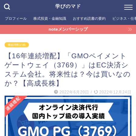
学びのマド
プロフィール
株式投資・金融知識
おすすめ読書の要約
ビジネス・仕
noteメンバーシップ
連続増配の株
【16年連続増配】「GMOペイメント
ゲートウェイ（3769）」はEC決済シ
ステム会社。将来性は？今は買いなの
か？【高成長株】
2022年6月20日
/
2022年12月24日