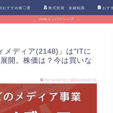
別おすすめ株◯選
株式投資・金融知識
おす
noteメンバーシップ
ディア(2148)」は”ITに
を展開。株価は？今は買いな
2021年6月7日
/
2021年6月7日