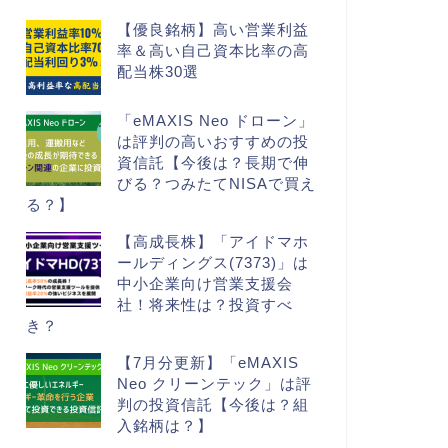
【優良銘柄】高い営業利益
率＆高い自己資本比率の高
配当株30選
「eMAXIS Neo ドローン」
は評判の高いおすすめの投
資信託【今後は？長期で伸
びる？つみたてNISAで買え
る？】
【高成長株】「アイドマホ
ールディングス(7373)」は
中小企業向け営業支援会
社！将来性は？投資すべ
き？
【7月分更新】「eMAXIS
Neo クリーンテック」は評
判の投資信託【今後は？組
入銘柄は？】