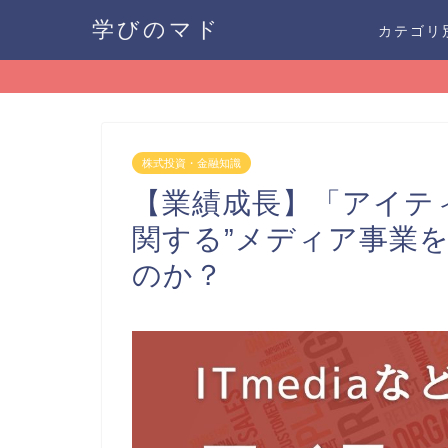
学びのマド
カテゴリ
株式投資・金融知識
【業績成長】「アイティメ
関する”メディア事業
のか？