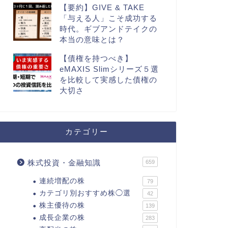
【要約】GIVE & TAKE
「与える人」こそ成功する
時代。ギブアンドテイクの
本当の意味とは？
【債権を持つべき】
eMAXIS Slimシリーズ５選
を比較して実感した債権の
大切さ
カテゴリー
株式投資・金融知識
659
連続増配の株
79
カテゴリ別おすすめ株◯選
42
株主優待の株
139
成長企業の株
283