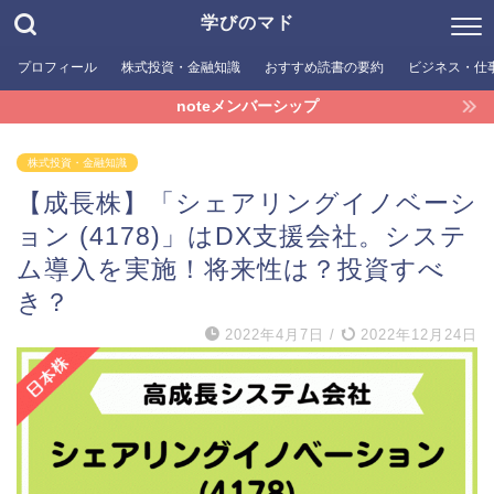
学びのマド
プロフィール
株式投資・金融知識
おすすめ読書の要約
ビジネス・仕
noteメンバーシップ
株式投資・金融知識
【成長株】「シェアリングイノベーシ
ョン (4178)」はDX支援会社。システ
ム導入を実施！将来性は？投資すべ
き？
2022年4月7日
/
2022年12月24日