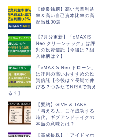
【優良銘柄】高い営業利益
率＆高い自己資本比率の高
配当株30選
【7月分更新】「eMAXIS
Neo クリーンテック」は評
判の投資信託【今後は？組
入銘柄は？】
「eMAXIS Neo ドローン」
は評判の高いおすすめの投
資信託【今後は？長期で伸
びる？つみたてNISAで買え
る？】
【要約】GIVE & TAKE
「与える人」こそ成功する
時代。ギブアンドテイクの
本当の意味とは？
【高成長株】「アイドマホ