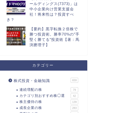
ールディングス(7373)」は
中小企業向け営業支援会
社！将来性は？投資すべ
き？
【要約】黒字転換２倍株で
勝つ投資術。勝率70%の”手
堅く勝てる”投資術【著：馬
渕磨理子】
カテゴリー
株式投資・金融知識
659
連続増配の株
79
カテゴリ別おすすめ株◯選
42
株主優待の株
139
成長企業の株
283