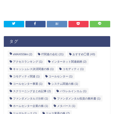
タグ
eMAXISSlim
(2)
IT関連の会社
(21)
おすすめ◯選
(43)
アクセスランキング
(1)
インターネット関連銘柄
(2)
キャッシュレス決済関連の株
(1)
コモディティ
(1)
コモディティ関連
(1)
コールセンター
(1)
コールセンター事業
(1)
システム関連の株
(1)
スクリーニングまとめ記事
(2)
パラレルインカム
(1)
ファンダメンタルズ分析
(1)
ファンダメンタル投資の教科書
(1)
ホームセンター企業の株
(1)
メタバース
(1)
リーガルテック
(1)
リース業界の株
(7)