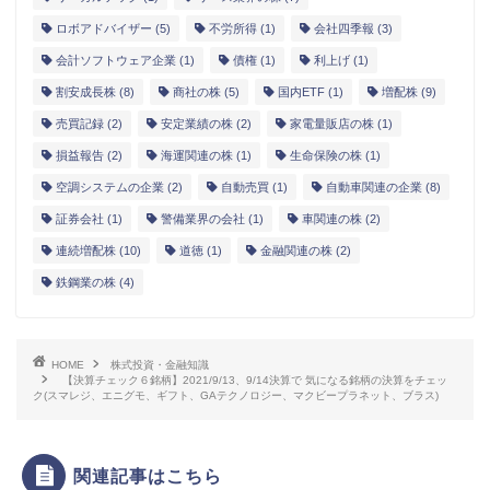
ロボアドバイザー
(5)
不労所得
(1)
会社四季報
(3)
会計ソフトウェア企業
(1)
債権
(1)
利上げ
(1)
割安成長株
(8)
商社の株
(5)
国内ETF
(1)
増配株
(9)
売買記録
(2)
安定業績の株
(2)
家電量販店の株
(1)
損益報告
(2)
海運関連の株
(1)
生命保険の株
(1)
空調システムの企業
(2)
自動売買
(1)
自動車関連の企業
(8)
証券会社
(1)
警備業界の会社
(1)
車関連の株
(2)
連続増配株
(10)
道徳
(1)
金融関連の株
(2)
鉄鋼業の株
(4)
HOME
株式投資・金融知識
【決算チェック６銘柄】2021/9/13、9/14決算で 気になる銘柄の決算をチェッ
ク(スマレジ、エニグモ、ギフト、GAテクノロジー、マクビープラネット、ブラス)
関連記事はこちら