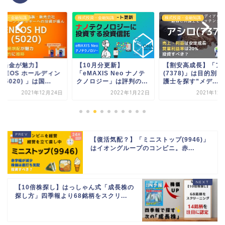
投資・金融知識
株式投資・金融知識
株式投資・金融知識
配当金が魅力】
【10月分更新】
【割安高成長】「ア
ENEOS ホールディン
「eMAXIS Neo ナノテ
(7378)」は目的別で
(5020) 」は国...
クノロジー」は評判の...
護士を探す”メデ...
2021年12月24日
2022年1月22日
2021年12
【復活気配？】「ミニストップ(9946)」
はイオングループのコンビニ。赤...
【10倍株探し】はっしゃん式「成長株の
探し方」四季報より68銘柄をスクリ...