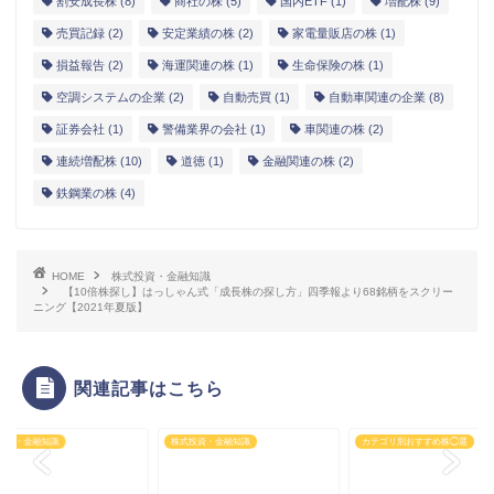
空調システムの企業
(2)
自動売買
(1)
自動車関連の企業
(8)
証券会社
(1)
警備業界の会社
(1)
車関連の株
(2)
連続増配株
(10)
道徳
(1)
金融関連の株
(2)
鉄鋼業の株
(4)
HOME
株式投資・金融知識
【10倍株探し】はっしゃん式「成長株の探し方」四季報より68銘柄をスクリー
ニング【2021年夏版】
関連記事はこちら
投資・金融知識
株式投資・金融知識
カテゴリ別おすすめ株◯選
過去最高益】「エアト
【年金を学ぶ】会社員の
【四季報でスクリー
6191)」は格安航空チ
老後設計！年金を4階建
グ】いま買える高配
ト比較の会社...
てにする３つのポイン
12選！連続増配・非減