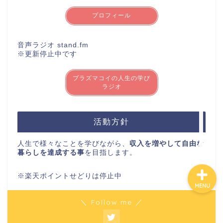
音声ラジオ stand.fm
※更新停止中です
カテゴリ別おすすめ株◯
選
プラズマコイの人生の学び
ラジオ
株式投資・金融知識
活動方針
おすすめ読書の要約
人生で様々なことを学びながら、
収入を増やして自由な
暮らしを達成する事
を目指します。
ビジネス・仕事
※楽天ポイントせどりは停止中
＼ Follow me ／
MENU
最近の投稿