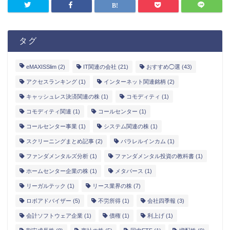
eMAXISSlim
(2)
IT関連の会社
(21)
おすすめ◯選
(43)
アクセスランキング
(1)
インターネット関連銘柄
(2)
キャッシュレス決済関連の株
(1)
コモディティ
(1)
コモディティ関連
(1)
コールセンター
(1)
コールセンター事業
(1)
システム関連の株
(1)
スクリーニングまとめ記事
(2)
パラレルインカム
(1)
ファンダメンタルズ分析
(1)
ファンダメンタル投資の教科書
(1)
ホームセンター企業の株
(1)
メタバース
(1)
リーガルテック
(1)
リース業界の株
(7)
ロボアドバイザー
(5)
不労所得
(1)
会社四季報
(3)
会計ソフトウェア企業
(1)
債権
(1)
利上げ
(1)
割安成長株
(8)
商社の株
(5)
国内ETF
(1)
増配株
(9)
売買記録
(2)
安定業績の株
(2)
家電量販店の株
(1)
損益報告
(2)
海運関連の株
(1)
生命保険の株
(1)