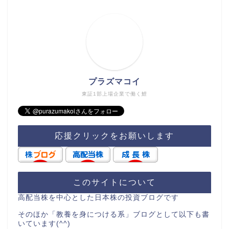
プラズマコイ
東証1部上場企業で働く鯉
応援クリックをお願いします
このサイトについて
高配当株を中心とした日本株の投資ブログです
そのほか「教養を身につける系」ブログとして以下も書
いています(^^)
・節約
・読書の要約
・ビジネスで役立つ考え方
資産推移(毎年12/31時点)