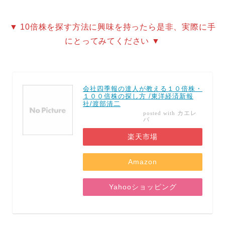
▼ 10倍株を探す方法に興味を持ったら是非、実際に手
にとってみてください ▼
会社四季報の達人が教える１０倍株・
１００倍株の探し方 /東洋経済新報
社/渡部清二
カエレ
posted with
バ
楽天市場
Amazon
Yahooショッピング