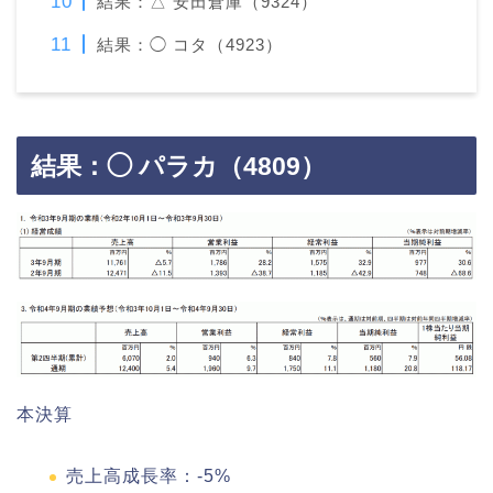
結果：△ 安田倉庫（9324）
結果：◯ コタ（4923）
結果：◯ パラカ（4809）
本決算
売上高成長率：-5%