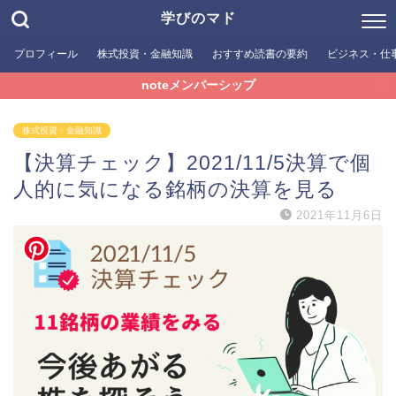
学びのマド
プロフィール
株式投資・金融知識
おすすめ読書の要約
ビジネス・仕
noteメンバーシップ
株式投資・金融知識
【決算チェック】2021/11/5決算で個
人的に気になる銘柄の決算を見る
2021年11月6日