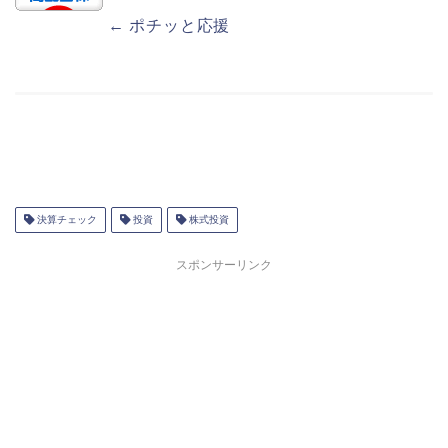
← ポチッと応援
決算チェック
投資
株式投資
スポンサーリンク