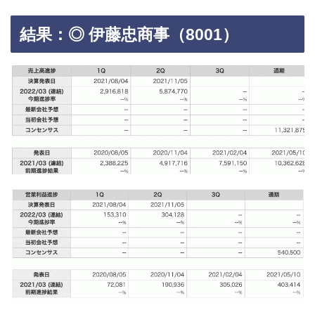
結果：◎ 伊藤忠商事（8001）