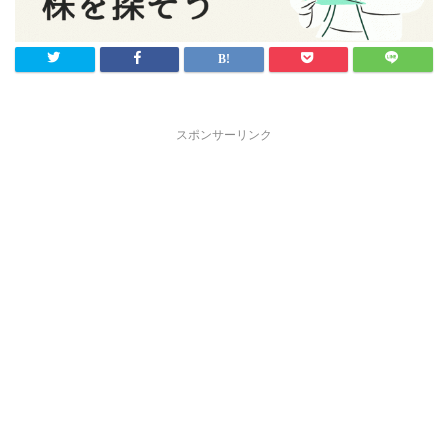
スポンサーリンク