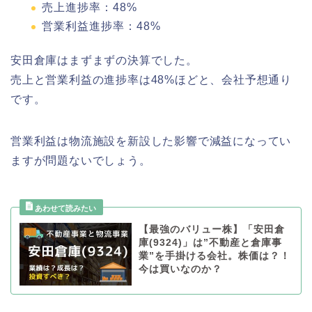
売上進捗率：48%
営業利益進捗率：48%
安田倉庫はまずまずの決算でした。
売上と営業利益の進捗率は48%ほどと、会社予想通り
です。
営業利益は物流施設を新設した影響で減益になってい
ますが問題ないでしょう。
【最強のバリュー株】「安田倉
庫(9324)」は”不動産と倉庫事
業”を手掛ける会社。株価は？！
今は買いなのか？