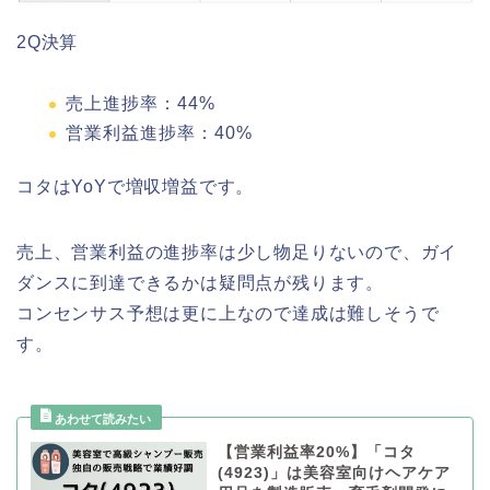
2Q決算
売上進捗率：44%
営業利益進捗率：40%
コタはYoYで増収増益です。
売上、営業利益の進捗率は少し物足りないので、ガイ
ダンスに到達できるかは疑問点が残ります。
コンセンサス予想は更に上なので達成は難しそうで
す。
【営業利益率20%】「コタ
(4923)」は美容室向けヘアケア