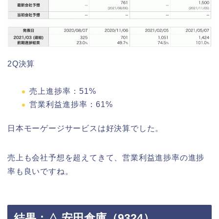
2Q決算
売上進捗率：51%
営業利益進捗率：61%
日本モーゲージサービスは好決算でした。
売上も会社予想を超えてきて、営業利益進捗率の進捗
率も良いですね。
結果：△ 安田倉庫（9324）