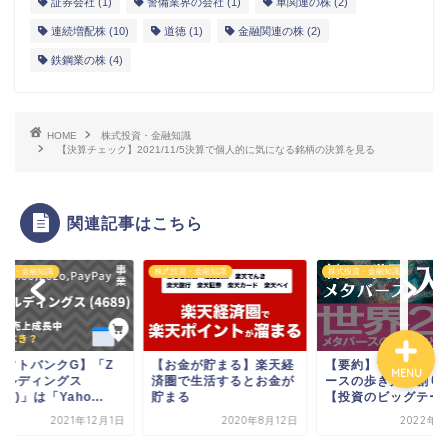
証券会社
(1)
警備業界の会社
(1)
車関連の株
(2)
連続増配株
(10)
道徳
(1)
金融関連の株
(2)
カテゴリ別おすすめ株◯
鉄鋼業の株
(4)
選
株式投資・金融知識
HOME
株式投資・金融知識
【決算チェック】2021/11/5決算で個人的に気になる銘柄の決算を見る
おすすめ読書の要約
関連記事はこちら
ビジネス・仕事
投資・金融知識
株式投資・金融知識
株式投資・金融知識
ソフトバンクG】「Z
【お金が貯まる】楽天経
【要約】世界2.0 メ
MENU
ールディングス
済圏で生活するとお金が
ースの歩き方と創り
689)」は「Yaho...
貯まる
【投資のビッグテーマ.
2021年12月1日
2020年8月12日
2022年5