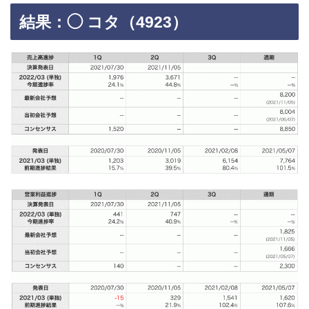
結果：◯ コタ（4923）