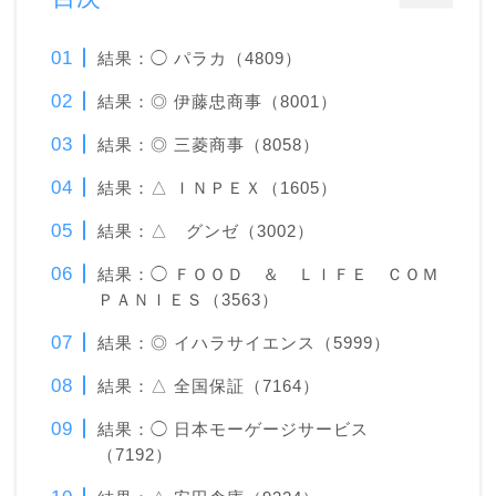
結果：◯ パラカ（4809）
結果：◎ 伊藤忠商事（8001）
結果：◎ 三菱商事（8058）
結果：△ ＩＮＰＥＸ（1605）
結果：△ グンゼ（3002）
結果：◯ ＦＯＯＤ ＆ ＬＩＦＥ ＣＯＭ
ＰＡＮＩＥＳ（3563）
結果：◎ イハラサイエンス（5999）
結果：△ 全国保証（7164）
結果：◯ 日本モーゲージサービス
（7192）