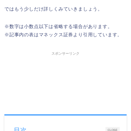
ではもう少しだけ詳しくみていきましょう。
※数字は小数点以下は省略する場合があります。
※記事内の表はマネックス証券より引用しています。
スポンサーリンク
目次
CLOSE