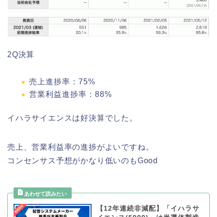
2Q決算
売上進捗率：75%
営業利益進捗率：88%
イハラサイエンスは好決算でした。
売上、営業利益率の進捗がよいですね。
コンセンサス予想がかなり低いのもGood
【12年連続非減配】「イハラサ