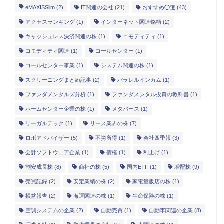
eMAXISSlim
(2)
IT関連の会社
(21)
おすすめ◯選
(43)
アクセスランキング
(1)
インターネット関連銘柄
(2)
キャッシュレス決済関連の株
(1)
コモディティ
(1)
コモディティ関連
(1)
コールセンター
(1)
コールセンター事業
(1)
システム関連の株
(1)
スクリーニングまとめ記事
(2)
パラレルインカム
(1)
ファンダメンタルズ分析
(1)
ファンダメンタル投資の教科書
(1)
ホームセンター企業の株
(1)
メタバース
(1)
リーガルテック
(1)
リース業界の株
(7)
ロボアドバイザー
(5)
不労所得
(1)
会社四季報
(3)
会計ソフトウェア企業
(1)
債権
(1)
利上げ
(1)
割安成長株
(8)
商社の株
(5)
国内ETF
(1)
増配株
(9)
売買記録
(2)
安定業績の株
(2)
家電量販店の株
(1)
損益報告
(2)
海運関連の株
(1)
生命保険の株
(1)
空調システムの企業
(2)
自動売買
(1)
自動車関連の企業
(8)