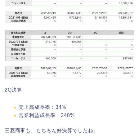
2Q決算
売上高成長率：34%
営業利益成長率：248%
三菱商事も、もちろん好決算でしたね。