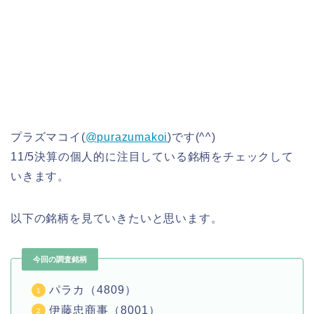
プラズマコイ(
@purazumakoi
)です(^^)
11/5決算の個人的に注目している銘柄をチェックして
いきます。
以下の銘柄を見ていきたいと思います。
今回の調査銘柄
パラカ（4809）
伊藤忠商事（8001）