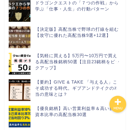
ドラゴンクエストの「７つの作戦」から
学ぶ「仕事・人生」の行動パターン
カテゴリ別おすすめ株◯
選
【決定版】高配当株で野球の打線を組む
【攻守に優れた高配当株9選+12選】
株式投資・金融知識
おすすめ読書の要約
【気軽に買える】5万円〜10万円で買え
る高配当株銘柄50選【注目23銘柄をピッ
クアップ】
ビジネス・仕事
【要約】GIVE & TAKE 「与える人」こ
そ成功する時代。ギブアンドテイクの本
当の意味とは？
【優良銘柄】高い営業利益率＆高い自己
MENU
資本比率の高配当株30選