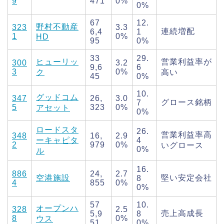
9
471
0%
0%
67
12.
野村不動産
323
3.3
連続増配
6,4
1
1
0%
HD
95
0%
33
29.
ヒューリッ
営業利益率が
300
3.2
9,6
6
3
0%
ク
高い
45
0%
10.
グッドコム
347
26,
3.0
グロース銘柄
7
5
323
0%
アセット
0%
ロードスタ
26.
営業利益率高
348
16,
2.9
ーキャピタ
4
2
979
0%
いグロース
0%
ル
16.
886
24,
2.7
空港施設
堅い安定会社
8
4
855
0%
0%
57
10.
オープンハ
328
2.5
売上高成長
5,9
8
8
0%
ウス
51
0%