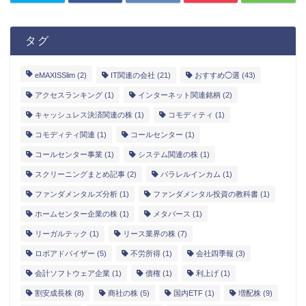
タグ
eMAXISSlim
(2)
IT関連の会社
(21)
おすすめ◯選
(43)
アクセスランキング
(1)
インターネット関連銘柄
(2)
キャッシュレス決済関連の株
(1)
コモディティ
(1)
コモディティ関連
(1)
コールセンター
(1)
コールセンター事業
(1)
システム関連の株
(1)
スクリーニングまとめ記事
(2)
パラレルインカム
(1)
ファンダメンタルズ分析
(1)
ファンダメンタル投資の教科書
(1)
ホームセンター企業の株
(1)
メタバース
(1)
リーガルテック
(1)
リース業界の株
(7)
ロボアドバイザー
(5)
不労所得
(1)
会社四季報
(3)
会計ソフトウェア企業
(1)
債権
(1)
利上げ
(1)
割安成長株
(8)
商社の株
(5)
国内ETF
(1)
増配株
(9)