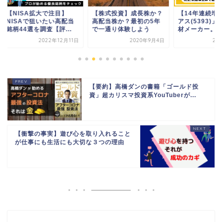
NISA拡大で注目】
【株式投資】成長株か？
【14年連続増配】「
ISAで狙いたい高配当
高配当株か？最初の5年
アス(5393)」は産
44選を調査【評...
で一通り体験しよう
材メーカー。将...
2022年12月11日
2020年9月4日
2022年6
【要約】高橋ダンの書籍「ゴールド投
資」超カリスマ投資系YouTuberが...
【衝撃の事実】遊び心を取り入れること
が仕事にも生活にも大切な３つの理由