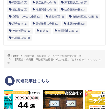
売買記録
(2)
安定業績の株
(2)
家電量販店の株
(1)
損益報告
(2)
海運関連の株
(1)
生命保険の株
(1)
空調システムの企業
(2)
自動売買
(1)
自動車関連の企業
(8)
証券会社
(1)
警備業界の会社
(1)
車関連の株
(2)
連続増配株
(10)
道徳
(1)
金融関連の株
(2)
鉄鋼業の株
(4)
HOME
株式投資・金融知識
カテゴリ別おすすめ株◯選
【高配当・成長株】不動産関連銘柄133社から選ぶ「おすすめ株ランキング」15
選
関連記事はこちら
ゴリ別おすすめ株◯選
株式投資・金融知識
連続増配の株