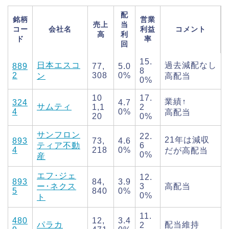
配
銘柄
営業
売上
当
コー
会社名
利益
コメント
高
利
ド
率
回
15.
日本エスコ
過去減配なし
889
77,
5.0
8
2
308
0%
ン
高配当
0%
10
17.
業績↑
324
4.7
サムティ
1,1
2
4
0%
高配当
20
0%
サンフロン
22.
21年は減収
893
73,
4.6
ティア不動
6
4
218
0%
だが高配当
0%
産
エフ･ジェ
12.
893
84,
3.9
ー･ネクス
3
高配当
5
840
0%
0%
ト
11.
480
12,
3.4
パラカ
配当維持
2