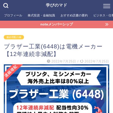
学びのマド
プロフィール
株式投資・金融知識
おすすめ読書の要約
ビジネス・仕
noteメンバーシップ
連続増配の株
ブラザー工業(6448)は電機メーカー
【12年連続非減配】
2022年7月25日
/
2022年7月25日