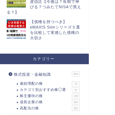
資信託【今後は？長期で伸
びる？つみたてNISAで買え
る？】
【債権を持つべき】
eMAXIS Slimシリーズ５選
を比較して実感した債権の
大切さ
カテゴリー
株式投資・金融知識
659
連続増配の株
79
カテゴリ別おすすめ株◯選
42
株主優待の株
139
成長企業の株
283
高配当の株
282