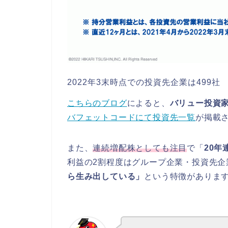
2022年3末時点での投資先企業は499社
こちらのブログ
によると、
バリュー投資
バフェットコードにて投資先一覧
が掲載
また、
連続増配株としても注目
で「
20年
利益の2割程度はグループ企業・投資先企
ら生み出している」
という特徴がありま