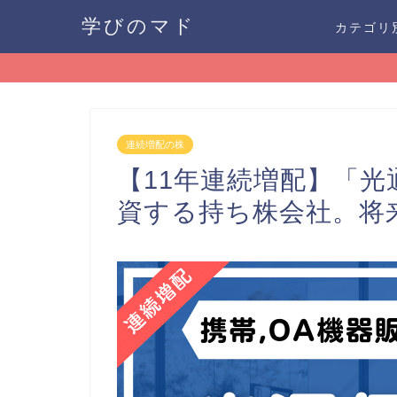
学びのマド
カテゴリ
連続増配の株
【11年連続増配】「光通
資する持ち株会社。将