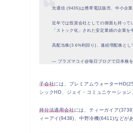
光通信 (9435)は携帯電話販売、中小企
近年では投資会社としての側面も持って
「ストック化」された安定業績の企業を中
高配当株(3.6%利回り)、連続増配株と
— プラズマコイ@毎日ブログで日本株を分析?
子会社
には、プレミアムウォーターHD(2588
シックHD、ジェイ・コミュニケーション
持分法適用会社
には、ティーガイア(3738
ィーアイ(9438)、中野冷機(6411)など