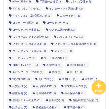
eMAXISSlim
(2)
IT関連の会社
(21)
おすすめ◯選
(43)
アクセスランキング
(1)
インターネット関連銘柄
(2)
カテゴリ別おすすめ株◯
キャッシュレス決済関連の株
(1)
コモディティ
(1)
選
コモディティ関連
(1)
コールセンター
(1)
コールセンター事業
(1)
システム関連の株
(1)
株式投資・金融知識
スクリーニングまとめ記事
(2)
パラレルインカム
(1)
おすすめ読書の要約
ファンダメンタルズ分析
(1)
ファンダメンタル投資の教科書
(1)
ホームセンター企業の株
(1)
メタバース
(1)
ビジネス・仕事
リーガルテック
(1)
リース業界の株
(7)
ロボアドバイザー
(5)
不労所得
(1)
会社四季報
(3)
会計ソフトウェア企業
(1)
債権
(1)
利上げ
(1)
割安成長株
(8)
商社の株
(5)
国内ETF
(1)
増配株
(9)
売買記録
(2)
安定業績の株
(2)
家電量販店の株
(1)
MENU
損益報告
(2)
海運関連の株
(1)
生命保険の株
(1)
空調システムの企業
(2)
自動売買
(1)
自動車関連の企業
(8)
証券会社
(1)
警備業界の会社
(1)
車関連の株
(2)