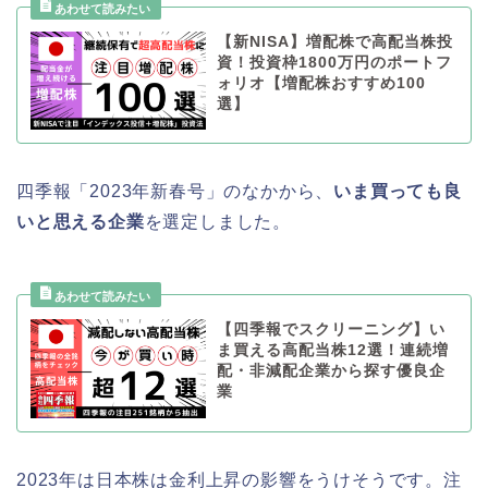
【新NISA】増配株で高配当株投
資！投資枠1800万円のポートフ
ォリオ【増配株おすすめ100
選】
四季報「2023年新春号」のなかから、
いま買っても良
いと思える企業
を選定しました。
【四季報でスクリーニング】い
ま買える高配当株12選！連続増
配・非減配企業から探す優良企
業
2023年は日本株は金利上昇の影響をうけそうです。注