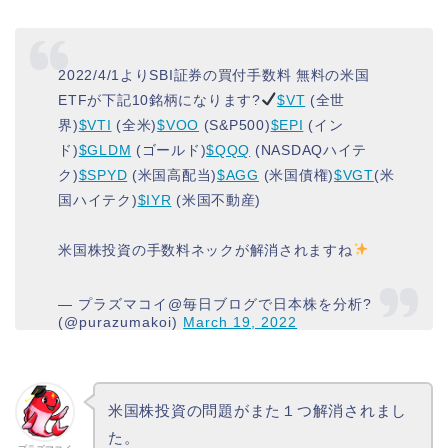
2022/4/1よりSBI証券の買付手数料 無料の米国
ETFが下記10銘柄になります?
$VT
(全世
界)
$VTI
(全米)
$VOO
(S&P500)
$EPI
(イン
ド)
$GLDM
(ゴールド)
$QQQ
(NASDAQハイテ
ク)
$SPYD
(米国高配当)
$AGG
(米国債権)
$VGT
(米
国ハイテク)
$IYR
(米国不動産)
米国株投資の手数料ネックが解消されますね
— プラズマコイ@毎日ブログで日本株を分析?
(@purazumakoi)
March 19, 2022
米国株投資の問題がまた１つ解消されまし
た。