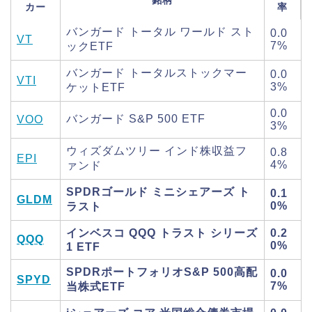
銘柄
カー
率
バンガード トータル ワールド スト
0.0
VT
7%
ックETF
バンガード トータルストックマー
0.0
VTI
3%
ケットETF
0.0
バンガード S&P 500 ETF
VOO
3%
ウィズダムツリー インド株収益フ
0.8
EPI
4%
ァンド
SPDRゴールド ミニシェアーズ ト
0.1
GLDM
0%
ラスト
インベスコ QQQ トラスト シリーズ
0.2
QQQ
0%
1 ETF
SPDRポートフォリオS&P 500高配
0.0
SPYD
7%
当株式ETF