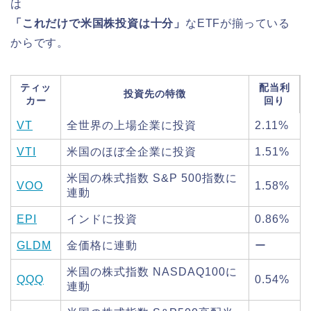
は
「これだけで米国株投資は十分」
なETFが揃っている
からです。
ティッ
配当利
投資先の特徴
カー
回り
VT
全世界の上場企業に投資
2.11%
VTI
米国のほぼ全企業に投資
1.51%
米国の株式指数 S&P 500指数に
VOO
1.58%
連動
EPI
インドに投資
0.86%
GLDM
金価格に連動
ー
米国の株式指数 NASDAQ100に
QQQ
0.54%
連動