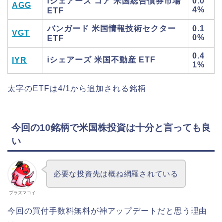
iシェアーズ コア 米国総合債券市場
0.0
AGG
4%
ETF
バンガード 米国情報技術セクター
0.1
VGT
0%
ETF
0.4
iシェアーズ 米国不動産 ETF
IYR
1%
太字のETFは4/1から追加される銘柄
今回の10銘柄で米国株投資は十分と言っても良
い
必要な投資先は概ね網羅されている
プラズマコイ
今回の買付手数料無料が神アップデートだと思う理由