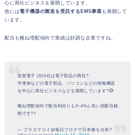
心に商社ビジネスを展開しています。
他には
電子機器の製造を受託するEMS事業
も展開して
います。
配当も概ね増配傾向で業績は好調な企業ですね。
加賀電子 (8154)は電子部品の商社?
半導体などの電子部品、パソコンなどの情報機器
を中心に商社ビジネスなどを展開しています?
概ね増配傾向で配当利回りも3~4%と高い高配当銘
柄です??
— プラズマコイ@毎日ブログで日本株を分析?
(@purazumakoi)
March 16, 2022