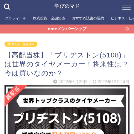
学びのマド
プロフィール
株式投資・金融知識
おすすめ読書の要約
ビジネス・仕
noteメンバーシップ
株式投資・金融知識
【高配当株】「ブリヂストン(5108)」
は世界のタイヤメーカー！将来性は？
今は買いなのか？
2022年5月20日
/
2022年12月24日