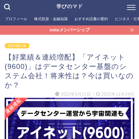
学びのマド
プロフィール
株式投資・金融知識
おすすめ読書の要約
ビジネス・仕
noteメンバーシップ
連続増配の株
【好業績＆連続増配】「アイネット
(9600)」はデータセンター基盤のシ
ステム会社！将来性は？今は買いなの
か？
2022年5月11日
/
2022年12月24日