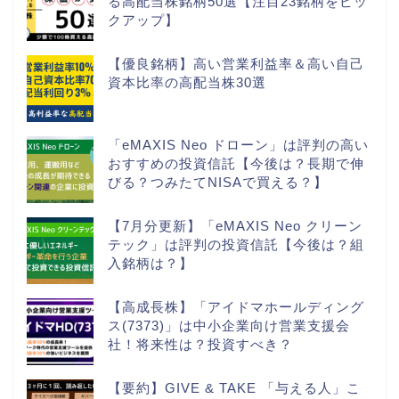
る高配当株銘柄50選【注目23銘柄をピッ
クアップ】
【優良銘柄】高い営業利益率＆高い自己
資本比率の高配当株30選
「eMAXIS Neo ドローン」は評判の高い
おすすめの投資信託【今後は？長期で伸
びる？つみたてNISAで買える？】
【7月分更新】「eMAXIS Neo クリーン
テック」は評判の投資信託【今後は？組
入銘柄は？】
【高成長株】「アイドマホールディング
ス(7373)」は中小企業向け営業支援会
社！将来性は？投資すべき？
【要約】GIVE & TAKE 「与える人」こ