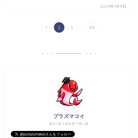
2023年1月9日
...
1
2
3
89
プラズマコイ
東証1部上場企業で働く鯉