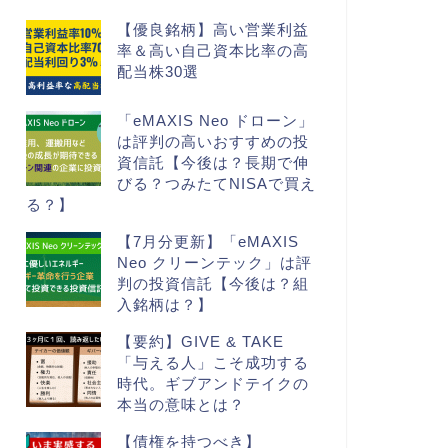
【優良銘柄】高い営業利益
率＆高い自己資本比率の高
配当株30選
「eMAXIS Neo ドローン」
は評判の高いおすすめの投
資信託【今後は？長期で伸
びる？つみたてNISAで買え
る？】
【7月分更新】「eMAXIS
Neo クリーンテック」は評
判の投資信託【今後は？組
入銘柄は？】
【要約】GIVE & TAKE
「与える人」こそ成功する
時代。ギブアンドテイクの
本当の意味とは？
【債権を持つべき】