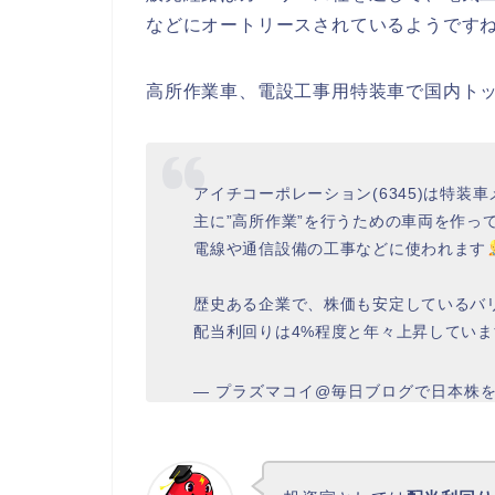
などにオートリースされているようです
高所作業車、電設工事用特装車で国内ト
アイチコーポレーション(6345)は特装
主に”高所作業”を行うための車両を作っ
電線や通信設備の工事などに使われます
歴史ある企業で、株価も安定しているバ
配当利回りは4%程度と年々上昇していま
— プラズマコイ@毎日ブログで日本株