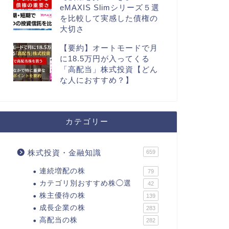
eMAXIS Slimシリーズ５選
を比較して実感した債権の
大切さ
【要約】オートモードで月
に18.5万円が入ってくる
「高配当」株式投資【どん
な人におすすめ？】
カテゴリー
株式投資・金融知識
659
連続増配の株
79
カテゴリ別おすすめ株◯選
42
株主優待の株
139
成長企業の株
283
高配当の株
282