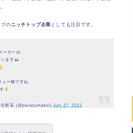
ね。
ップの
ニッチトップ企業
としても注目です。
車メーカー
ています
リュー株ですね
す
を分析
(@purazumakoi)
July 27, 2022